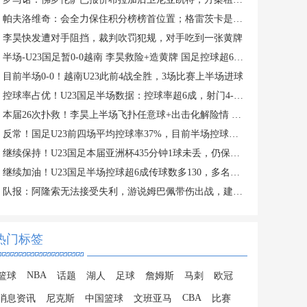
帕夫洛维奇：会全力保住积分榜榜首位置；格雷茨卡是我的支柱
李昊快发遭对手阻挡，裁判吹罚犯规，对手吃到一张黄牌
半场-U23国足暂0-0越南 李昊救险+造黄牌 国足控球超6成+4射0正
目前半场0-0！越南U23此前4战全胜，3场比赛上半场进球
控球率占优！U23国足半场数据：控球率超6成，射门4-3，射正0-2
本届26次扑救！李昊上半场飞扑任意球+出击化解险情 还造对手一黄
反常！国足U23前四场平均控球率37%，目前半场控球率高达64%
继续保持！U23国足本届亚洲杯435分钟1球未丢，仍保持0失球纪录
继续加油！U23国足半场控球超6成传球数多130，多名主力在替补席
队报：阿隆索无法接受失利，游说姆巴佩带伤出战，建议打封闭被拒
热门标签
NBA
篮球
话题
湖人
足球
詹姆斯
马刺
欧冠
CBA
消息资讯
尼克斯
中国篮球
文班亚马
比赛