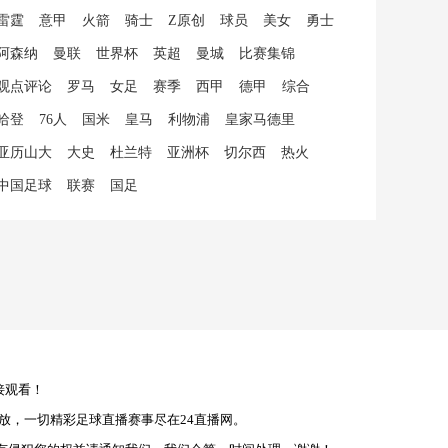
雷霆
意甲
火箭
骑士
Z原创
球员
美女
勇士
阿森纳
曼联
世界杯
英超
曼城
比赛集锦
观点评论
罗马
女足
赛季
西甲
德甲
综合
哈登
76人
国米
皇马
利物浦
皇家马德里
亚历山大
大史
杜兰特
亚洲杯
切尔西
热火
中国足球
联赛
国足
接观看！
放，一切精彩足球直播赛事尽在24直播网。