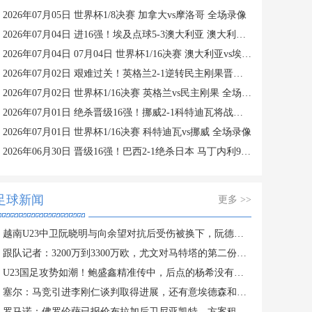
2026年07月05日 世界杯1/8决赛 加拿大vs摩洛哥 全场录像
2026年07月04日 进16强！埃及点球5-3澳大利亚 澳大利亚119分钟换门将埃及4罚全中
2026年07月04日 07月04日 世界杯1/16决赛 澳大利亚vs埃及 进球视频
2026年07月02日 艰难过关！英格兰2-1逆转民主刚果晋级16强 凯恩双响+绝杀
2026年07月02日 世界杯1/16决赛 英格兰vs民主刚果 全场录像
2026年07月01日 绝杀晋级16强！挪威2-1科特迪瓦将战巴西 哈兰德绝杀努萨世界波
2026年07月01日 世界杯1/16决赛 科特迪瓦vs挪威 全场录像
2026年06月30日 晋级16强！巴西2-1绝杀日本 马丁内利95分钟绝杀卡塞米罗头球破门
足球新闻
更多 >>
越南U23中卫阮晓明与向余望对抗后受伤被换下，阮德英替补登场
跟队记者：3200万到3300万欧，尤文对马特塔的第二份报价仍遭拒绝
U23国足攻势如潮！鲍盛鑫精准传中，后点的杨希没有顶到皮球
塞尔：马竞引进李刚仁谈判取得进展，还有意埃德森和若昂·戈麦斯
罗马诺：佛罗伦萨已报价布拉加后卫尼亚凯特，方案租借+买断选项