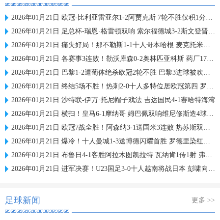
2026年01月21日 欧冠-比利亚雷亚尔1-2阿贾克斯 7轮不胜仅积1分列倒数第二
2026年01月21日 足总杯-瑞恩·格雷顿双响 索尔福德城3-2斯文登晋级将战曼城
2026年01月21日 痛失好局！那不勒斯1-1十人哥本哈根 麦克托米奈破门德莱尼直红
2026年01月21日 各赛事3连败！勒沃库森0-2奥林匹亚科斯 药厂17射门+6射正未果
2026年01月21日 巴黎1-2遭葡体绝杀欧冠2轮不胜 巴黎3进球被吹苏亚雷斯双响+绝杀
2026年01月21日 终结5场不胜！热刺2-0十人多特位居欧冠第四 罗梅罗、索兰克破门
2026年01月21日 沙特联-伊万·托尼帽子戏法 吉达国民4-1赛哈特海湾
2026年01月21日 横扫！皇马6-1摩纳哥 姆巴佩双响维尼修斯造4球 阿韦洛亚欧冠首胜
2026年01月21日 欧冠7战全胜！阿森纳3-1送国米3连败 热苏斯双响约克雷斯世界波
2026年01月21日 爆冷！十人曼城1-3送博德闪耀首胜 罗德里染红曼城各赛事两连败
2026年01月21日 布鲁日4-1客胜阿拉木图凯拉特 瓦纳肯1传1射 弗曼特、梅切勒破门
2026年01月21日 进军决赛！U23国足3-0十人越南将战日本 彭啸向余望王钰栋破门
足球新闻
更多 >>