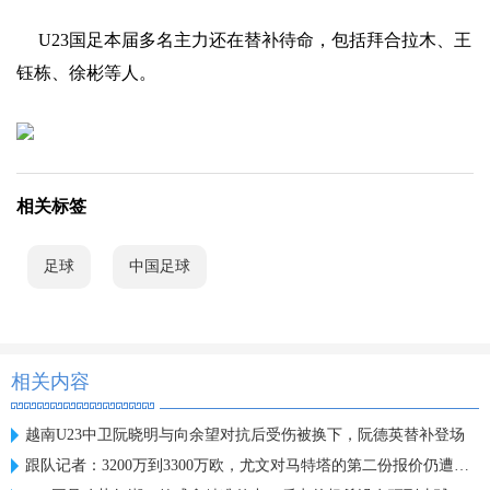
U23国足本届多名主力还在替补待命，包括拜合拉木、王
钰栋、徐彬等人。
相关标签
足球
中国足球
相关内容
越南U23中卫阮晓明与向余望对抗后受伤被换下，阮德英替补登场
跟队记者：3200万到3300万欧，尤文对马特塔的第二份报价仍遭拒绝