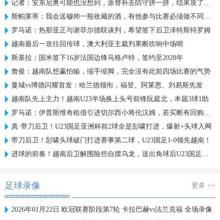
记者：安东尼奥可能也没想到，派替补去防守拼一拼，结果攻了半场
斯帕莱蒂：我会送穆帅一瓶收藏的酒，有他参与比赛必须做不同准备
罗马诺：热那亚正与谢菲尔德联谈判，希望签下后卫泽特斯特罗姆
越南最后一攻往回传球，澳大利亚主裁判果断吹响中场哨
斯基拉：国米签下16岁法国边锋马格卢特，签约至2028年
詹俊：越南队想赢怕输，缩手缩脚，完全没有此前四场比赛的气势
曼城vs博德闪耀首发：哈兰德领衔，福登、阿莱恩、刘易斯先发
越南队先上主力！越南U23半场换上头号前锋阮庭北，本届3球1助
罗马诺：伊普斯维奇租借引进切尔西小将伦汉姆，若买断有回购条款
真·带刀后卫！U23国足亚洲杯前2球全是彭啸打进，爆射+头球入网
带刀后卫！彭啸头球破门打进赛事第二球，U23国足1-0领先越南！
进球的前奏！越南后卫解围险些自摆乌龙，送出角球后U23国足破门
足球录像
更多 >>
2026年01月22日 欧冠联赛阶段第7轮 卡拉巴赫vs法兰克福 全场录像