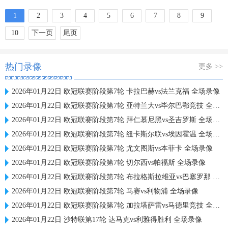
1
2
3
4
5
6
7
8
9
10
下一页
尾页
热门录像
更多 >>
2026年01月22日 欧冠联赛阶段第7轮 卡拉巴赫vs法兰克福 全场录像
2026年01月22日 欧冠联赛阶段第7轮 亚特兰大vs毕尔巴鄂竞技 全场录像
2026年01月22日 欧冠联赛阶段第7轮 拜仁慕尼黑vs圣吉罗斯 全场录像
2026年01月22日 欧冠联赛阶段第7轮 纽卡斯尔联vs埃因霍温 全场录像
2026年01月22日 欧冠联赛阶段第7轮 尤文图斯vs本菲卡 全场录像
2026年01月22日 欧冠联赛阶段第7轮 切尔西vs帕福斯 全场录像
2026年01月22日 欧冠联赛阶段第7轮 布拉格斯拉维亚vs巴塞罗那 全场录像
2026年01月22日 欧冠联赛阶段第7轮 马赛vs利物浦 全场录像
2026年01月22日 欧冠联赛阶段第7轮 加拉塔萨雷vs马德里竞技 全场录像
2026年01月22日 沙特联第17轮 达马克vs利雅得胜利 全场录像