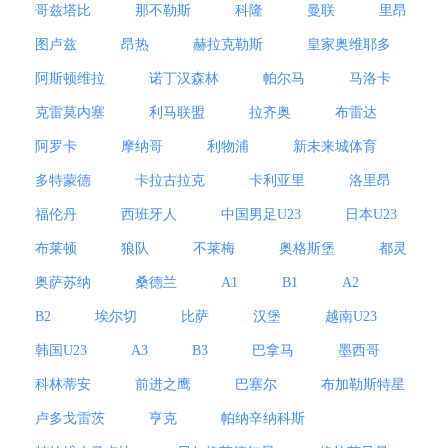
哥兹塔比
那不勒斯
科隆
曼联
里昂
图卢兹
昂热
赫拉克勒斯
皇家奥维耶多
阿斯顿维拉
诺丁汉森林
帕尔马
马洛卡
克雷莫内塞
利马联盟
拉齐奥
布雷达
阿罗卡
摩纳哥
利物浦
新未来城体育
多特蒙德
卡拉古拉克
卡利亚里
洛里昂
福伦丹
西班牙人
中国男足U23
日本U23
布莱顿
狼队
不莱梅
奥格斯堡
都灵
奥萨苏纳
桑德兰
A1
B1
A2
B2
埃尔切
比萨
汉堡
越南U23
韩国U23
A3
B3
巴拿马
墨西哥
科林蒂安
前进之鹰
巴塞尔
布加勒斯特星
卢多戈雷茨
亨克
帕纳辛纳科斯