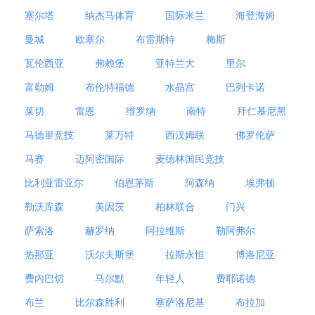
塞尔塔
纳杰马体育
国际米兰
海登海姆
曼城
欧塞尔
布雷斯特
梅斯
瓦伦西亚
弗赖堡
亚特兰大
里尔
富勒姆
布伦特福德
水晶宫
巴列卡诺
莱切
雷恩
维罗纳
南特
拜仁慕尼黑
马德里竞技
莱万特
西汉姆联
佛罗伦萨
马赛
迈阿密国际
麦德林国民竞技
比利亚雷亚尔
伯恩茅斯
阿森纳
埃弗顿
勒沃库森
美因茨
柏林联合
门兴
萨索洛
赫罗纳
阿拉维斯
勒阿弗尔
热那亚
沃尔夫斯堡
拉斯永恒
博洛尼亚
费内巴切
马尔默
年轻人
费耶诺德
布兰
比尔森胜利
塞萨洛尼基
布拉加