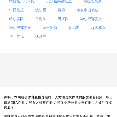
特拉维夫马卡比
贝尔格莱德红星
格拉茨风暴
中日德兰
波尔图
费哈
泰安泰山城建
哈尔滨队
玉树队
湛江队
毕尔巴鄂竞技
毕尔巴鄂竞技
圣吉罗斯
帕福斯
埃因霍温
法兰克福
达马克
声明：本网站是体育直播导航站，为方便喜欢体育的朋友观看视频，每日
最新NBA直播,足球五大联赛直播,足球直播,等体育赛事直播，无插件直接
观看！
足球直播在线免费高清观看,足球直播汇集五大联赛包含中超、英超、西