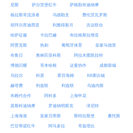
尼斯
萨尔茨堡红牛
萨格勒布迪纳摩
格拉斯哥流浪者
乌德勒支
费伦茨瓦罗斯
胡拜尔库迪西亚
利雅得新月
吉达联合
哈萨征服
卡拉巴赫
布拉格斯拉维亚
阿贾克斯
热刺
葡萄牙体育
皇家马德里
布鲁日
奥林匹亚科斯
阿拉木图凯拉特
博德闪耀
哥本哈根
达曼协作
成都蓉城
乌拉尔
科莫
霍芬海姆
RB莱比锡
赫塔费
利兹联
利兹联
乌迪内斯
布赖代合作
阿科多
上海申花
莫斯科迪纳摩
罗迪纳明斯克
泽尼特
上海海港
皇家贝蒂斯
斯特拉斯堡
桑托斯
巴甘蒂诺红牛
阿马多拉
哥兹塔比