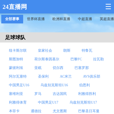
☰
24直播网
全部赛事
世界杯直播
欧洲杯直播
中超直播
英超直播
足球球队
纽卡斯尔联
皇家社会
朗斯
特鲁瓦
斯图加特
荷尔斯泰因基尔
巴黎FC
拉瓦勒
蒙彼利埃
亚眠
切尔西
巴塞罗那
阿尔瓦塞特
圣保利
AC米兰
AVS俱乐部
中国男足U16
乌兹别克斯坦U16
伯恩利
塞维利亚
罗马
吉达国民
利雅得胜利
利雅得体育
中国男足U17
乌兹别克斯坦U17
本菲卡
通德拉
尤文图斯
巴黎圣日耳曼