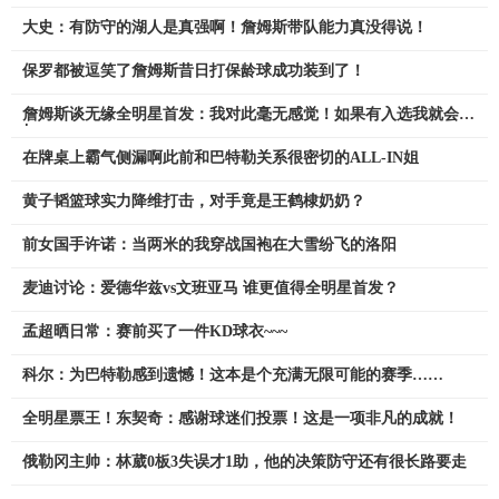
大史：有防守的湖人是真强啊！詹姆斯带队能力真没得说！
保罗都被逗笑了詹姆斯昔日打保龄球成功装到了！
詹姆斯谈无缘全明星首发：我对此毫无感觉！如果有入选我就会参
加
在牌桌上霸气侧漏啊此前和巴特勒关系很密切的ALL-IN姐
黄子韬篮球实力降维打击，对手竟是王鹤棣奶奶？
前女国手许诺：当两米的我穿战国袍在大雪纷飞的洛阳
麦迪讨论：爱德华兹vs文班亚马 谁更值得全明星首发？
孟超晒日常：赛前买了一件KD球衣~~~
科尔：为巴特勒感到遗憾！这本是个充满无限可能的赛季……
全明星票王！东契奇：感谢球迷们投票！这是一项非凡的成就！
俄勒冈主帅：林葳0板3失误才1助，他的决策防守还有很长路要走