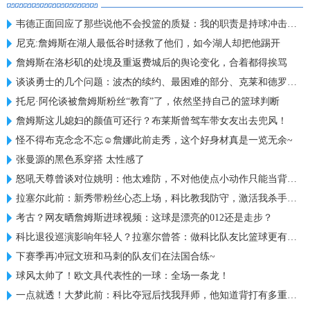
韦德正面回应了那些说他不会投篮的质疑：我的职责是持球冲击禁区
尼克:詹姆斯在湖人最低谷时拯救了他们，如今湖人却把他踢开
詹姆斯在洛杉矶的处境及重返费城后的舆论变化，合着都得挨骂
谈谈勇士的几个问题：波杰的续约、最困难的部分、克莱和德罗赞！
托尼·阿伦谈被詹姆斯粉丝“教育”了，依然坚持自己的篮球判断
詹姆斯这儿媳妇的颜值可还行？布莱斯曾驾车带女友出去兜风！
怪不得布克念念不忘☺️詹娜此前走秀，这个好身材真是一览无余~
张曼源的黑色系穿搭 太性感了
怒吼天尊曾谈对位姚明：他太难防，不对他使点小动作只能当背景板
拉塞尔此前：新秀带粉丝心态上场，科比教我防守，激活我杀手基因
考古？网友晒詹姆斯进球视频：这球是漂亮的012还是走步？
科比退役巡演影响年轻人？拉塞尔曾答：做科比队友比篮球更有意义
下赛季再冲冠文班和马刺的队友们在法国合练~
球风太帅了！欧文具代表性的一球：全场一条龙！
一点就透！大梦此前：科比夺冠后找我拜师，他知道背打有多重要！