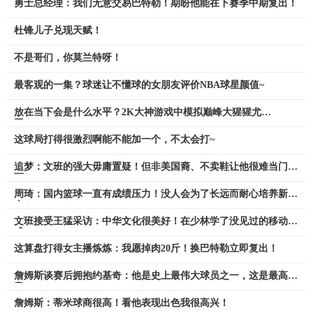
勇士总经理：我们无意交易巴特勒！期盼他能在下赛季中期复出！
杜锋儿子兑现天赋！
不是哥们，你莫兰特呀！
最客观的一集？球迷让不懂球的女朋友评价NBA球星颜值~
放在当下会是什么水平？2K大神游戏中模拟巅峰大猩猩尤
因！！！
这球局打得很激烈啊能不能加一个，不太会打~
追梦：文班的强大毋庸置疑！但非美国裔、不卖鞋让他很难当门
面！
周琦：国内篮球一直有成绩压力！没人会为了长远而耐心培养新
人！
文班接受王猛采访：中华文化很美好！在少林学了没见过的移动方
式
这算盘打得女主播炼炼：我愿掉肉20斤！换巴特勒立即复出！
詹姆斯谈赛后拥抱约基奇：他是史上最伟大球员之一，这是最高敬
意
詹姆斯：蒂米球商很高！看他表现出色我很高兴！