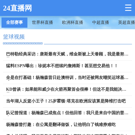
☰
24直播网
全部赛事
世界杯直播
欧洲杯直播
中超直播
英超直播
篮球视频
巴特勒经典采访：唐斯最有天赋，维金斯被上天眷顾，我是最努力
的
猛料ESPN曝出：珍妮本不想续约詹姆斯！甚至想交易他！！
全是在打基础！杨瀚森昔日赴澳特训，当时还被网友嘲笑运球基本
功
KD曾谈：如果能和威少在火箭再聚首会很棒！但这不是我能决定
的
当年湖人反篮小王子！25岁霍顿·塔克在欧洲应该算是降维打击吧
队记曾报道：杨瀚森已成焦点！但他回答：我只是来自中国的普通
人
杨瀚森曾打趣：在公寓是翻译做饭，让他明白了钱难挣难吃