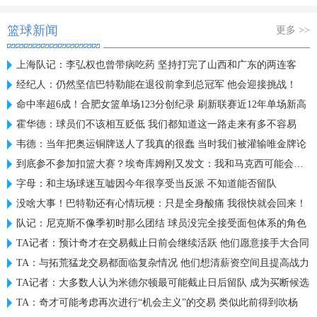
篮球新闻
更多 >>
上海队记：李弘权也曾带病吃药 坚持打完了山西和广东的两连客
经纪人：仍然坚信巴特勒能在退役前拿到总冠军 他会迎接挑战！
命中率超6成！合肥女篮单场123分创纪录 刷新联赛近12年单场新高
霍华德：球员们不该相互贬低 我们都知道这一路走来有多不容易
韦德：当年把奥运铜牌送人了我真的很蠢 当时我们被灌输唯金牌论
到底参不参加扣篮大赛？埃奇库姆刚又发文：我和马克西可能会参加
字母：和主场球迷互嘘因今年很享受当反派 不知道能否留队
没啥大事！巴特勒还有心情玩梗：只是全身酸痛 我很快就会回来！
队记：尼克斯不像季初时那么团结 球员没完全接受面包体系的角色
TA记者：预计奇才在交易截止日前会继续活跃 他们愿意接手大合同
TA：与拓荒猛龙交易都面临复杂情况 他们想清薪资空间且提高战力
TA记者：大多数人认为米德尔顿最可能截止日后留队 成为买断候选
TA：奇才可能考虑再次进行“机会主义”的交易 类似此前得到吹杨