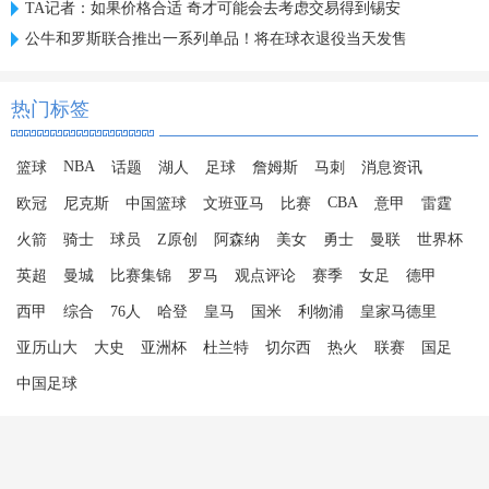
TA记者：如果价格合适 奇才可能会去考虑交易得到锡安
公牛和罗斯联合推出一系列单品！将在球衣退役当天发售
热门标签
NBA
篮球
话题
湖人
足球
詹姆斯
马刺
消息资讯
CBA
欧冠
尼克斯
中国篮球
文班亚马
比赛
意甲
雷霆
火箭
骑士
球员
Z原创
阿森纳
美女
勇士
曼联
世界杯
英超
曼城
比赛集锦
罗马
观点评论
赛季
女足
德甲
西甲
综合
76人
哈登
皇马
国米
利物浦
皇家马德里
亚历山大
大史
亚洲杯
杜兰特
切尔西
热火
联赛
国足
中国足球