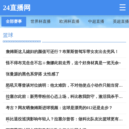
☰
24直播网
全部赛事
世界杯直播
欧洲杯直播
中超直播
英超直播
篮球
詹姆斯这儿媳妇的颜值可还行？布莱斯曾驾车带女友出去兜风！
怪不得布克念念不忘☺️詹娜此前走秀，这个好身材真是一览无余~
张曼源的黑色系穿搭 太性感了
怒吼天尊曾谈对位姚明：他太难防，不对他使点小动作只能当背景
板
拉塞尔此前：新秀带粉丝心态上场，科比教我防守，激活我杀手基
因
考古？网友晒詹姆斯进球视频：这球是漂亮的012还是走步？
科比退役巡演影响年轻人？拉塞尔曾答：做科比队友比篮球更有意
义