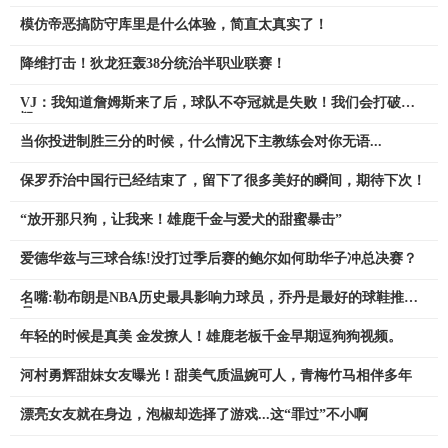
模仿帝恶搞防守库里是什么体验，简直太真实了！
降维打击！狄龙狂轰38分统治半职业联赛！
VJ：我知道詹姆斯来了后，球队不夺冠就是失败！我们会打破质
疑
当你投进制胜三分的时候，什么情况下主教练会对你无语...
保罗乔治中国行已经结束了，留下了很多美好的瞬间，期待下次！
“放开那只狗，让我来！雄鹿千金与爱犬的甜蜜暴击”
爱德华兹与三球合练!没打过季后赛的鲍尔如何助华子冲总决赛？
名嘴:勒布朗是NBA历史最具影响力球员，乔丹是最好的球鞋推销
员
年轻的时候是真美 金发撩人！雄鹿老板千金早期逗狗狗视频。
河村勇辉甜妹女友曝光！甜美气质温婉可人，青梅竹马相伴多年
漂亮女友就在身边，泡椒却选择了游戏...这“罪过”不小啊