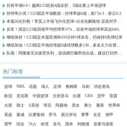
目前半场0-0！越南U23此前4战全胜，3场比赛上半场进球
控球率占优！U23国足半场数据：控球率超6成，射门4-3，射正0-2
本届26次扑救！李昊上半场飞扑任意球+出击化解险情 还造对手一黄
反常！国足U23前四场平均控球率37%，目前半场控球率高达64%
继续保持！U23国足本届亚洲杯435分钟1球未丢，仍保持0失球纪录
继续加油！U23国足半场控球超6成传球数多130，多名主力在替补席
队报：阿隆索无法接受失利，游说姆巴佩带伤出战，建议打封闭被拒
热门标签
NBA
篮球
话题
湖人
足球
詹姆斯
马刺
消息资讯
CBA
欧冠
尼克斯
中国篮球
文班亚马
比赛
意甲
雷霆
火箭
骑士
Z原创
球员
阿森纳
美女
勇士
曼联
世界杯
英超
曼城
比赛集锦
罗马
观点评论
赛季
女足
德甲
西甲
综合
76人
哈登
皇马
国米
利物浦
皇家马德里