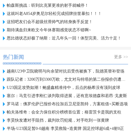
帕森斯挑战：听到比克莱更准的射手就喊停！
这就叫老A854岁奥尼尔轻松完成招牌挂筐暴扣！！！
这招吧友们会不超级丝滑帅气的转身换手反篮！
期待满血归来欧文今年休赛期感觉状态不错啊~
恩比德状态好极了纳斯：近几年头一回！体型完美、活力十足！
热门新闻
更多 >>
越南U23中卫阮晓明与向余望对抗后受伤被换下，阮德英替补登场
跟队记者：3200万到3300万欧，尤文对马特塔的第二份报价仍遭拒绝
U23国足攻势如潮！鲍盛鑫精准传中，后点的杨希没有顶到皮球
塞尔：马竞引进李刚仁谈判取得进展，还有意埃德森和若昂·戈麦斯
罗马诺：佛罗伦萨已报价布拉加后卫尼亚凯特，方案租借+买断选项
帕夫洛维奇：会全力保住积分榜榜首位置；格雷茨卡是我的支柱
李昊快发遭对手阻挡，裁判吹罚犯规，对手吃到一张黄牌
半场-U23国足暂0-0越南 李昊救险+造黄牌 国足控球超6成+4射0正