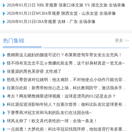
2026年01月21日 NBL常规赛 张家口体文旅 VS 湖北文旅 全场录像
2026年01月21日WCBA常规赛 陕西女篮 - 山东女篮 全场录像
2026年01月21日CBA常规赛 吉林 - 广东 全场录像
热门集锦
更多 >>
詹姆斯这儿媳妇的颜值可还行？布莱斯曾驾车带女友出去兜风！
怪不得布克念念不忘☺️詹娜此前走秀，这个好身材真是一览无余~
张曼源的黑色系穿搭 太性感了
怒吼天尊曾谈对位姚明：他太难防，不对他使点小动作只能当背景板
拉塞尔此前：新秀带粉丝心态上场，科比教我防守，激活我杀手基因
考古？网友晒詹姆斯进球视频：这球是漂亮的012还是走步？
科比退役巡演影响年轻人？拉塞尔曾答：做科比队友比篮球更有意义
下赛季再冲冠文班和马刺的队友们在法国合练~
球风太帅了！欧文具代表性的一球：全场一条龙！
一点就透！大梦此前：科比夺冠后找我拜师，他知道背打有多重要！