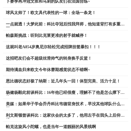
下赛季再冲冠文班和马刺的队友们在法国合练~
球风太帅了！欧文具代表性的一球：全场一条龙！
一点就透！大梦此前：科比夺冠后找我拜师，他知道背打有多重
要！
帕森斯挑战：听到比克莱更准的射手就喊停！
这就叫老A854岁奥尼尔轻松完成招牌挂筐暴扣！！！
这招吧友们会不超级丝滑帅气的转身换手反篮！
期待满血归来欧文今年休赛期感觉状态不错啊~
恩比德状态好极了纳斯：近几年头一回！体型完美、活力十足！
杨健杨毅此前谈科比：16年他已经很瘦，理解不了他是怎么撑下来
的
美媒：如果华子学会乔丹科比韦德背身技术，早没其他球队什么事
了
利文斯顿曾谈科比：这家伙会的太多了，他用左手在我头上后仰跳
投
帕克这旋风小陀螺，也是当年一道靓丽的风景线啊