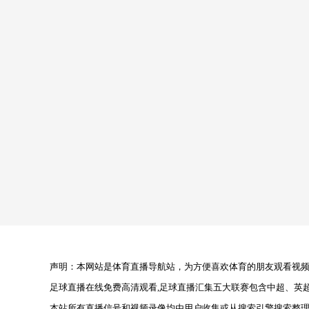
声明：本网站是体育直播导航站，为方便喜欢体育的朋友观看视频，
足球直播在线免费高清观看,足球直播汇集五大联赛包含中超、英
本站所有直播信号和视频录像均由用户收集或从搜索引擎搜索整