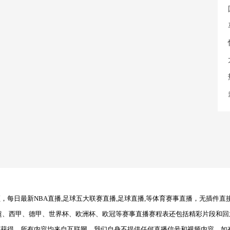
每日最新NBA直播,足球五大联赛直播,足球直播,等体育赛事直播，无插件直
超、西甲、德甲、世界杯、欧洲杯、欧冠等赛事直播赛程表还包括精彩片段和回
理获得，所有内容均来自互联网，我们自身不提供任何直播信号和视频内容，如