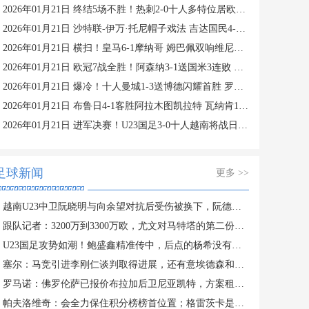
2026年01月21日 终结5场不胜！热刺2-0十人多特位居欧冠第四 罗梅罗、索兰克破门
2026年01月21日 沙特联-伊万·托尼帽子戏法 吉达国民4-1赛哈特海湾
2026年01月21日 横扫！皇马6-1摩纳哥 姆巴佩双响维尼修斯造4球 阿韦洛亚欧冠首胜
2026年01月21日 欧冠7战全胜！阿森纳3-1送国米3连败 热苏斯双响约克雷斯世界波
2026年01月21日 爆冷！十人曼城1-3送博德闪耀首胜 罗德里染红曼城各赛事两连败
2026年01月21日 布鲁日4-1客胜阿拉木图凯拉特 瓦纳肯1传1射 弗曼特、梅切勒破门
2026年01月21日 进军决赛！U23国足3-0十人越南将战日本 彭啸向余望王钰栋破门
足球新闻
更多 >>
越南U23中卫阮晓明与向余望对抗后受伤被换下，阮德英替补登场
跟队记者：3200万到3300万欧，尤文对马特塔的第二份报价仍遭拒绝
U23国足攻势如潮！鲍盛鑫精准传中，后点的杨希没有顶到皮球
塞尔：马竞引进李刚仁谈判取得进展，还有意埃德森和若昂·戈麦斯
罗马诺：佛罗伦萨已报价布拉加后卫尼亚凯特，方案租借+买断选项
帕夫洛维奇：会全力保住积分榜榜首位置；格雷茨卡是我的支柱