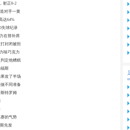
射正0-2
还造对手一黄
高达64%
0失球纪录
主力在替补席
议打封闭被拒
克力味巧克力
级判定他糟糕
帕福斯
结果攻了半场
须做不同准备
特斯特罗姆
哨
年
比赛的气势
易斯先发