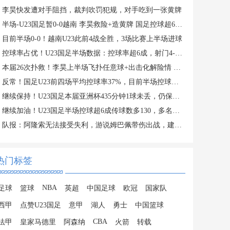
李昊快发遭对手阻挡，裁判吹罚犯规，对手吃到一张黄牌
半场-U23国足暂0-0越南 李昊救险+造黄牌 国足控球超6成+4射0正
目前半场0-0！越南U23此前4战全胜，3场比赛上半场进球
控球率占优！U23国足半场数据：控球率超6成，射门4-3，射正0-2
本届26次扑救！李昊上半场飞扑任意球+出击化解险情 还造对手一黄
反常！国足U23前四场平均控球率37%，目前半场控球率高达64%
继续保持！U23国足本届亚洲杯435分钟1球未丢，仍保持0失球纪录
继续加油！U23国足半场控球超6成传球数多130，多名主力在替补席
队报：阿隆索无法接受失利，游说姆巴佩带伤出战，建议打封闭被拒
热门标签
NBA
足球
篮球
英超
中国足球
欧冠
国家队
西甲
点赞U23国足
意甲
湖人
勇士
中国篮球
CBA
法甲
皇家马德里
阿森纳
火箭
转载