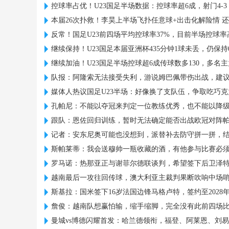
控球率占优！U23国足半场数据：控球率超6成，射门4-3，
本届26次扑救！李昊上半场飞扑任意球+出击化解险情 
反常！国足U23前四场平均控球率37%，目前半场控球率
继续保持！U23国足本届亚洲杯435分钟1球未丢，仍保持
继续加油！U23国足半场控球超6成传球数多130，多名
队报：阿隆索无法接受失利，游说姆巴佩带伤出战，建
媒体人热议国足U23半场：好像换了支队伍，争取吃巧
孔帕尼：不能以夺冠来判定一位教练优秀，也不能以降
跟队：恩佐回归训练，暂时无法确定能否出战欧冠对阵
记者：安东尼奥可能也没想到，派替补去防守拼一拼，
斯帕莱蒂：我会送穆帅一瓶收藏的酒，有他参与比赛必
罗马诺：热那亚正与谢菲尔德联谈判，希望签下后卫泽
越南最后一攻往回传球，澳大利亚主裁判果断吹响中场
斯基拉：国米签下16岁法国边锋马格卢特，签约至2028
詹俊：越南队想赢怕输，缩手缩脚，完全没有此前四场
曼城vs博德闪耀首发：哈兰德领衔，福登、阿莱恩、刘