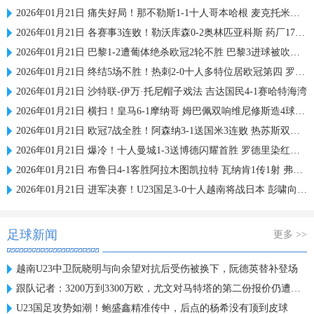
2026年01月21日 痛失好局！那不勒斯1-1十人哥本哈根 麦克托米奈破门德莱尼直红
2026年01月21日 各赛事3连败！勒沃库森0-2奥林匹亚科斯 药厂17射门+6射正未果
2026年01月21日 巴黎1-2遭葡体绝杀欧冠2轮不胜 巴黎3进球被吹苏亚雷斯双响+绝杀
2026年01月21日 终结5场不胜！热刺2-0十人多特位居欧冠第四 罗梅罗、索兰克破门
2026年01月21日 沙特联-伊万·托尼帽子戏法 吉达国民4-1赛哈特海湾
2026年01月21日 横扫！皇马6-1摩纳哥 姆巴佩双响维尼修斯造4球 阿韦洛亚欧冠首胜
2026年01月21日 欧冠7战全胜！阿森纳3-1送国米3连败 热苏斯双响约克雷斯世界波
2026年01月21日 爆冷！十人曼城1-3送博德闪耀首胜 罗德里染红曼城各赛事两连败
2026年01月21日 布鲁日4-1客胜阿拉木图凯拉特 瓦纳肯1传1射 弗曼特、梅切勒破门
2026年01月21日 进军决赛！U23国足3-0十人越南将战日本 彭啸向余望王钰栋破门
足球新闻
更多 >>
越南U23中卫阮晓明与向余望对抗后受伤被换下，阮德英替补登场
跟队记者：3200万到3300万欧，尤文对马特塔的第二份报价仍遭拒绝
U23国足攻势如潮！鲍盛鑫精准传中，后点的杨希没有顶到皮球