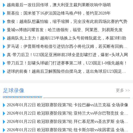
越南最后一攻往回传球，澳大利亚主裁判果断吹响中场哨
斯基拉：国米签下16岁法国边锋马格卢特，签约至2028年
詹俊：越南队想赢怕输，缩手缩脚，完全没有此前四场比赛的气势
曼城vs博德闪耀首发：哈兰德领衔，福登、阿莱恩、刘易斯先发
越南队先上主力！越南U23半场换上头号前锋阮庭北，本届3球1助
罗马诺：伊普斯维奇租借引进切尔西小将伦汉姆，若买断有回购条款
真·带刀后卫！U23国足亚洲杯前2球全是彭啸打进，爆射+头球入网
带刀后卫！彭啸头球破门打进赛事第二球，U23国足1-0领先越南！
进球的前奏！越南后卫解围险些自摆乌龙，送出角球后U23国足破门
足球录像
更多 >>
2026年01月22日 欧冠联赛阶段第7轮 卡拉巴赫vs法兰克福 全场录像
2026年01月22日 欧冠联赛阶段第7轮 亚特兰大vs毕尔巴鄂竞技 全场录像
2026年01月22日 欧冠联赛阶段第7轮 拜仁慕尼黑vs圣吉罗斯 全场录像
2026年01月22日 欧冠联赛阶段第7轮 纽卡斯尔联vs埃因霍温 全场录像