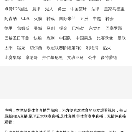
点赞U23国足
意甲
湖人
勇士
中国篮球
法甲
皇家马德里
CBA
阿森纳
火箭
转载
国际米兰
五洲
中超
转会
德甲
詹姆斯
曼城
马刺
掘金
巴特勒
东契奇
巴塞罗那
巴黎圣日耳曼
快船
热刺
中国队
中国男足
比赛录像
曼联
太阳
猛龙
切尔西
欧冠联赛阶段第7轮
利物浦
热火
比赛集锦
摩纳哥
拜仁慕尼黑
文班亚马
公牛
多特蒙德
声明：本网站是体育直播导航站，为方便喜欢体育的朋友观看视频，每日
最新NBA直播,足球五大联赛直播,足球直播,等体育赛事直播，无插件直接
观看！