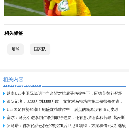
相关标签
足球
国家队
相关内容
越南U23中卫阮晓明与向余望对抗后受伤被换下，阮德英替补登场
跟队记者：3200万到3300万欧，尤文对马特塔的第二份报价仍遭拒绝
U23国足攻势如潮！鲍盛鑫精准传中，后点的杨希没有顶到皮球
塞尔：马竞引进李刚仁谈判取得进展，还有意埃德森和若昂·戈麦斯
罗马诺：佛罗伦萨已报价布拉加后卫尼亚凯特，方案租借+买断选项