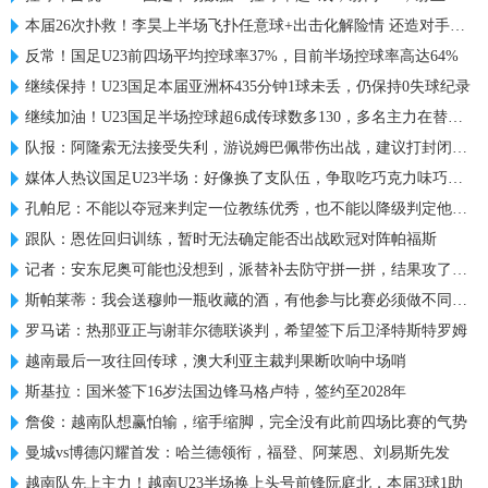
本届26次扑救！李昊上半场飞扑任意球+出击化解险情 还造对手一黄
反常！国足U23前四场平均控球率37%，目前半场控球率高达64%
继续保持！U23国足本届亚洲杯435分钟1球未丢，仍保持0失球纪录
继续加油！U23国足半场控球超6成传球数多130，多名主力在替补席
队报：阿隆索无法接受失利，游说姆巴佩带伤出战，建议打封闭被拒
媒体人热议国足U23半场：好像换了支队伍，争取吃巧克力味巧克力
孔帕尼：不能以夺冠来判定一位教练优秀，也不能以降级判定他糟糕
跟队：恩佐回归训练，暂时无法确定能否出战欧冠对阵帕福斯
记者：安东尼奥可能也没想到，派替补去防守拼一拼，结果攻了半场
斯帕莱蒂：我会送穆帅一瓶收藏的酒，有他参与比赛必须做不同准备
罗马诺：热那亚正与谢菲尔德联谈判，希望签下后卫泽特斯特罗姆
越南最后一攻往回传球，澳大利亚主裁判果断吹响中场哨
斯基拉：国米签下16岁法国边锋马格卢特，签约至2028年
詹俊：越南队想赢怕输，缩手缩脚，完全没有此前四场比赛的气势
曼城vs博德闪耀首发：哈兰德领衔，福登、阿莱恩、刘易斯先发
越南队先上主力！越南U23半场换上头号前锋阮庭北，本届3球1助