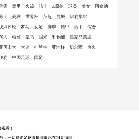
雷霆
意甲
火箭
骑士
Z原创
球员
美女
阿森纳
勇士
曼联
世界杯
英超
曼城
比赛集锦
观点评论
罗马
女足
赛季
德甲
西甲
综合
76人
哈登
皇马
国米
利物浦
皇家马德里
亚历山大
大史
杜兰特
亚洲杯
切尔西
热火
联赛
中国足球
国足
接观看！
放，一切精彩足球直播赛事尽在24直播网。