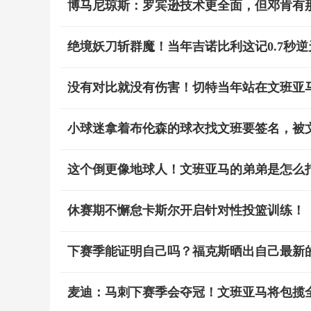
博马尼琼斯：罗宾逊技术更全面，但邓肯有那
绝境妖刀斩群魔！当年吉诺比利这记0.7秒
没有对比就没有伤害！切特当年站在文班亚
小球迷拿着布伦森的球衣找文班要签名，被
这个倒更像地球人！文班亚马的弟弟是怎么
休赛期不懈怠卡斯尔开启针对性投篮训练！
下赛季能证明自己吗？福克斯晒出自己最新
麦迪：马刺下赛季会夺冠！文班亚马将包揽