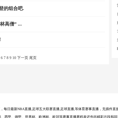
登的组合吧.
僧” ...
！
6
7
8
9
10
下一页
尾页
每日最新NBA直播,足球五大联赛直播,足球直播,等体育赛事直播，无插件直
超、西甲、德甲、世界杯、欧洲杯、欧冠等赛事直播赛程表还包括精彩片段和回