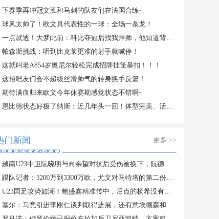
下赛季再冲冠文班和马刺的队友们在法国合练~
球风太帅了！欧文具代表性的一球：全场一条龙！
一点就透！大梦此前：科比夺冠后找我拜师，他知道背打有多重要！
帕森斯挑战：听到比克莱更准的射手就喊停！
这就叫老A854岁奥尼尔轻松完成招牌挂筐暴扣！！！
这招吧友们会不超级丝滑帅气的转身换手反篮！
期待满血归来欧文今年休赛期感觉状态不错啊~
恩比德状态好极了纳斯：近几年头一回！体型完美、活力十足！
热门新闻
更多 >>
越南U23中卫阮晓明与向余望对抗后受伤被换下，阮德英替补登场
跟队记者：3200万到3300万欧，尤文对马特塔的第二份报价仍遭拒绝
U23国足攻势如潮！鲍盛鑫精准传中，后点的杨希没有顶到皮球
塞尔：马竞引进李刚仁谈判取得进展，还有意埃德森和若昂·戈麦斯
罗马诺：佛罗伦萨已报价布拉加后卫尼亚凯特，方案租借+买断选项