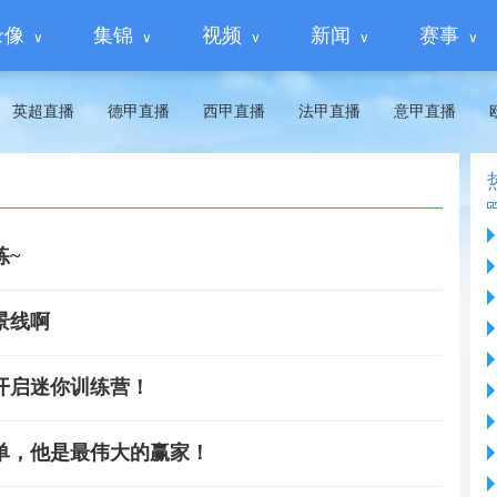
录像
集锦
视频
新闻
赛事
英超直播
德甲直播
西甲直播
法甲直播
意甲直播
练~
景线啊
开启迷你训练营！
单，他是最伟大的赢家！