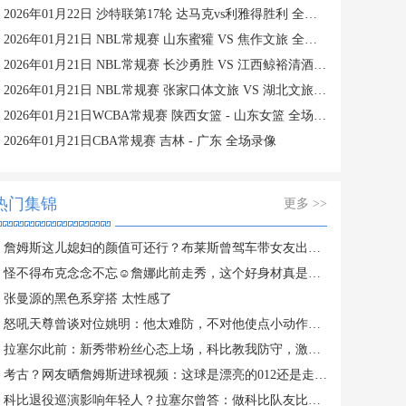
2026年01月22日 沙特联第17轮 达马克vs利雅得胜利 全场录像
2026年01月21日 NBL常规赛 山东蜜獾 VS 焦作文旅 全场录像
2026年01月21日 NBL常规赛 长沙勇胜 VS 江西鲸裕清酒 全场录像
2026年01月21日 NBL常规赛 张家口体文旅 VS 湖北文旅 全场录像
2026年01月21日WCBA常规赛 陕西女篮 - 山东女篮 全场录像
2026年01月21日CBA常规赛 吉林 - 广东 全场录像
热门集锦
更多 >>
詹姆斯这儿媳妇的颜值可还行？布莱斯曾驾车带女友出去兜风！
怪不得布克念念不忘☺️詹娜此前走秀，这个好身材真是一览无余~
张曼源的黑色系穿搭 太性感了
怒吼天尊曾谈对位姚明：他太难防，不对他使点小动作只能当背景板
拉塞尔此前：新秀带粉丝心态上场，科比教我防守，激活我杀手基因
考古？网友晒詹姆斯进球视频：这球是漂亮的012还是走步？
科比退役巡演影响年轻人？拉塞尔曾答：做科比队友比篮球更有意义