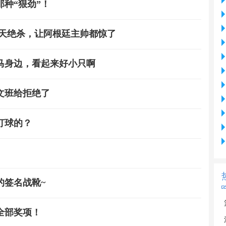
种“狠劲”！
逆天绝杀，让阿根廷主帅都惊了
马身边，看起来好小只啊
文班给拒绝了
打球的？
的签名战靴~
全部奖项！