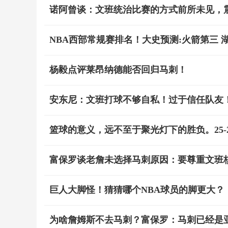
诺阿曾谈：文班统治比赛的方式前所未见，
NBA西部常规赛排名！大史预测:火箭第三 
杨毅点评莱昂纳德能否回归马刺！
安东尼：文班打球不够自私！过于信任队友
篮球的意义，远不至于聚光灯下的胜负。25-
富保罗谈老詹未选择马刺原因：要尊重文班
巨人大脚怪！猜猜哪个NBA球员的脚更大？
为啥詹姆斯不去马刺？富保罗：马刺已经是