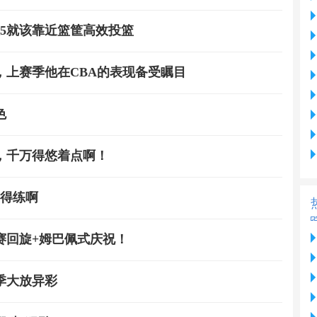
5就该靠近篮筐高效投篮
上赛季他在CBA的表现备受瞩目
色
，千万得悠着点啊！
是得练啊
赛回旋+姆巴佩式庆祝！
季大放异彩