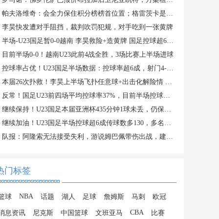
帕夫洛维奇：会全力保住积分榜榜首位置；格雷茨卡是我的支柱
李昊快发遭对手阻挡，裁判吹罚犯规，对手吃到一张黄牌
半场-U23国足暂0-0越南 李昊救险+造黄牌 国足控球超6成+4射0正
目前半场0-0！越南U23此前4战全胜，3场比赛上半场进球
控球率占优！U23国足半场数据：控球率超6成，射门4-3，射正0-2
本届26次扑救！李昊上半场飞扑任意球+出击化解险情 还造对手一黄
反常！国足U23前四场平均控球率37%，目前半场控球率高达64%
继续保持！U23国足本届亚洲杯435分钟1球未丢，仍保持0失球纪录
继续加油！U23国足半场控球超6成传球数多130，多名主力在替补席
队报：阿隆索无法接受失利，游说姆巴佩带伤出战，建议打封闭被拒
热门标签
NBA
篮球
话题
湖人
足球
詹姆斯
马刺
欧冠
CBA
消息资讯
尼克斯
中国篮球
文班亚马
比赛