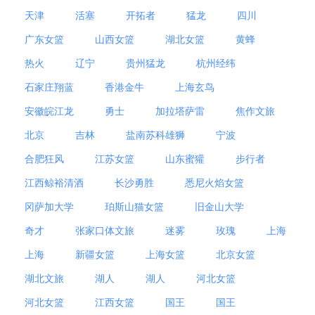
天津
活塞
开拓者
猛龙
四川
广东女篮
山西女篮
湖北女篮
黄蜂
热火
辽宁
贵州猛龙
杭州经纬
石家庄翔蓝
香港金牛
上海玄鸟
安徽皖江龙
勇士
加拉塔萨雷
焦作文旅
北京
吉林
盐南苏科雄狮
宁波
合肥狂风
江苏女篮
山东蜜獾
步行者
江西鲸裕清酒
长沙勇胜
悉尼火焰女篮
冈萨加大学
珀斯山猫女篮
旧金山大学
奇才
张家口体文旅
迷雾
玫瑰
上海
上海
新疆女篮
上海女篮
北京女篮
湖北文旅
湖人
湖人
河北女篮
河北女篮
江西女篮
国王
国王