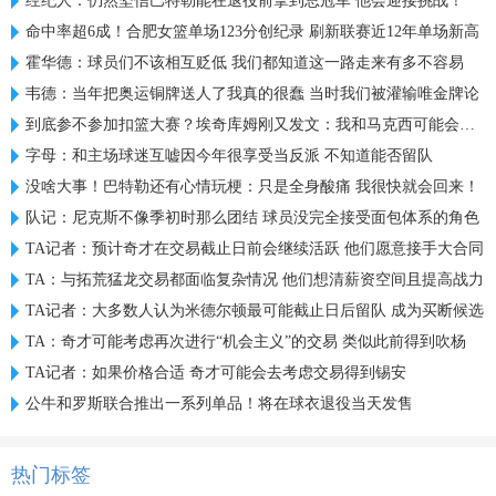
经纪人：仍然坚信巴特勒能在退役前拿到总冠军 他会迎接挑战！
命中率超6成！合肥女篮单场123分创纪录 刷新联赛近12年单场新高
霍华德：球员们不该相互贬低 我们都知道这一路走来有多不容易
韦德：当年把奥运铜牌送人了我真的很蠢 当时我们被灌输唯金牌论
到底参不参加扣篮大赛？埃奇库姆刚又发文：我和马克西可能会参加
字母：和主场球迷互嘘因今年很享受当反派 不知道能否留队
没啥大事！巴特勒还有心情玩梗：只是全身酸痛 我很快就会回来！
队记：尼克斯不像季初时那么团结 球员没完全接受面包体系的角色
TA记者：预计奇才在交易截止日前会继续活跃 他们愿意接手大合同
TA：与拓荒猛龙交易都面临复杂情况 他们想清薪资空间且提高战力
TA记者：大多数人认为米德尔顿最可能截止日后留队 成为买断候选
TA：奇才可能考虑再次进行“机会主义”的交易 类似此前得到吹杨
TA记者：如果价格合适 奇才可能会去考虑交易得到锡安
公牛和罗斯联合推出一系列单品！将在球衣退役当天发售
热门标签