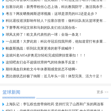
拉塞尔此前：新秀带粉丝心态上场，科比教我防守，激活我杀手基因
考古？网友晒詹姆斯进球视频：这球是漂亮的012还是走步？
科比退役巡演影响年轻人？拉塞尔曾答：做科比队友比篮球更有意义
下赛季再冲冠文班和马刺的队友们在法国合练~
球风太帅了！欧文具代表性的一球：全场一条龙！
一点就透！大梦此前：科比夺冠后找我拜师，他知道背打有多重要！
帕森斯挑战：听到比克莱更准的射手就喊停！
这就叫老A854岁奥尼尔轻松完成招牌挂筐暴扣！！！
这招吧友们会不超级丝滑帅气的转身换手反篮！
期待满血归来欧文今年休赛期感觉状态不错啊~
恩比德状态好极了纳斯：近几年头一回！体型完美、活力十足！
篮球新闻
更多 >>
上海队记：李弘权也曾带病吃药 坚持打完了山西和广东的两连客