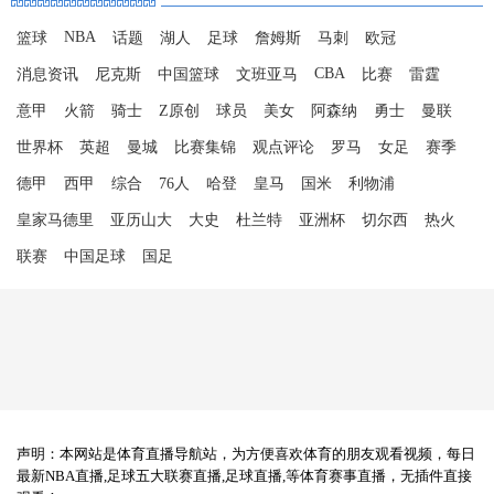
NBA
篮球
话题
湖人
足球
詹姆斯
马刺
欧冠
CBA
消息资讯
尼克斯
中国篮球
文班亚马
比赛
雷霆
意甲
火箭
骑士
Z原创
球员
美女
阿森纳
勇士
曼联
世界杯
英超
曼城
比赛集锦
观点评论
罗马
女足
赛季
德甲
西甲
综合
76人
哈登
皇马
国米
利物浦
皇家马德里
亚历山大
大史
杜兰特
亚洲杯
切尔西
热火
联赛
中国足球
国足
声明：本网站是体育直播导航站，为方便喜欢体育的朋友观看视频，每日
最新NBA直播,足球五大联赛直播,足球直播,等体育赛事直播，无插件直接