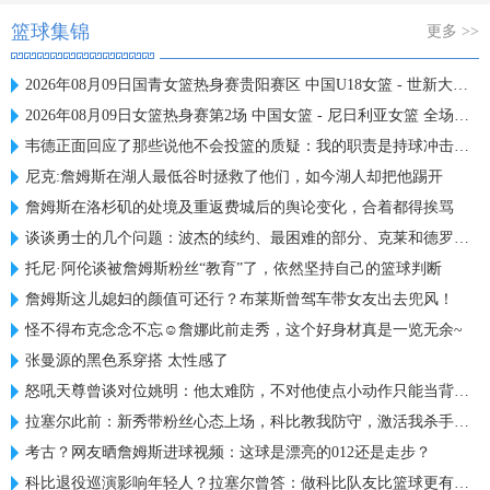
篮球集锦
更多 >>
2026年08月09日国青女篮热身赛贵阳赛区 中国U18女篮 - 世新大学女篮 全场录像
2026年08月09日女篮热身赛第2场 中国女篮 - 尼日利亚女篮 全场录像
韦德正面回应了那些说他不会投篮的质疑：我的职责是持球冲击禁区
尼克:詹姆斯在湖人最低谷时拯救了他们，如今湖人却把他踢开
詹姆斯在洛杉矶的处境及重返费城后的舆论变化，合着都得挨骂
谈谈勇士的几个问题：波杰的续约、最困难的部分、克莱和德罗赞！
托尼·阿伦谈被詹姆斯粉丝“教育”了，依然坚持自己的篮球判断
詹姆斯这儿媳妇的颜值可还行？布莱斯曾驾车带女友出去兜风！
怪不得布克念念不忘☺️詹娜此前走秀，这个好身材真是一览无余~
张曼源的黑色系穿搭 太性感了
怒吼天尊曾谈对位姚明：他太难防，不对他使点小动作只能当背景板
拉塞尔此前：新秀带粉丝心态上场，科比教我防守，激活我杀手基因
考古？网友晒詹姆斯进球视频：这球是漂亮的012还是走步？
科比退役巡演影响年轻人？拉塞尔曾答：做科比队友比篮球更有意义