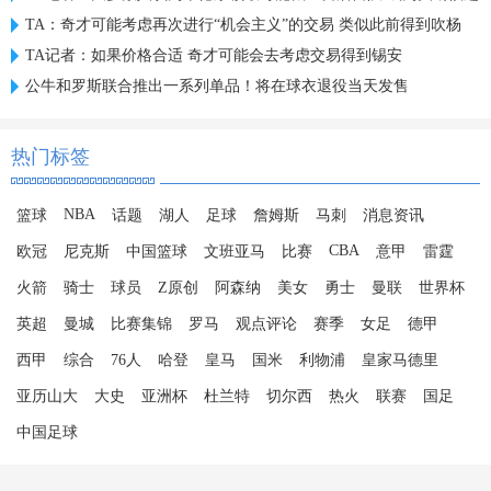
TA：奇才可能考虑再次进行“机会主义”的交易 类似此前得到吹杨
TA记者：如果价格合适 奇才可能会去考虑交易得到锡安
公牛和罗斯联合推出一系列单品！将在球衣退役当天发售
热门标签
NBA
篮球
话题
湖人
足球
詹姆斯
马刺
消息资讯
CBA
欧冠
尼克斯
中国篮球
文班亚马
比赛
意甲
雷霆
火箭
骑士
球员
Z原创
阿森纳
美女
勇士
曼联
世界杯
英超
曼城
比赛集锦
罗马
观点评论
赛季
女足
德甲
西甲
综合
76人
哈登
皇马
国米
利物浦
皇家马德里
亚历山大
大史
亚洲杯
杜兰特
切尔西
热火
联赛
国足
中国足球