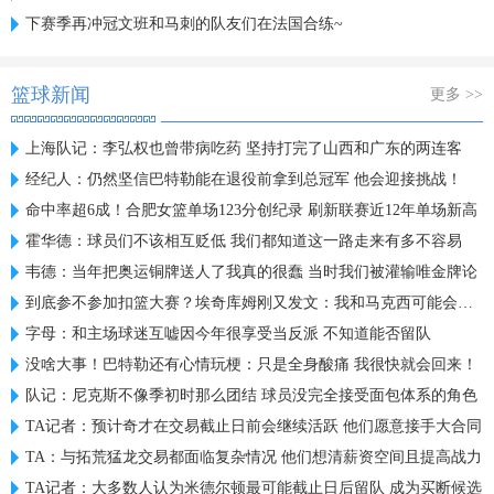
下赛季再冲冠文班和马刺的队友们在法国合练~
篮球新闻
更多 >>
上海队记：李弘权也曾带病吃药 坚持打完了山西和广东的两连客
经纪人：仍然坚信巴特勒能在退役前拿到总冠军 他会迎接挑战！
命中率超6成！合肥女篮单场123分创纪录 刷新联赛近12年单场新高
霍华德：球员们不该相互贬低 我们都知道这一路走来有多不容易
韦德：当年把奥运铜牌送人了我真的很蠢 当时我们被灌输唯金牌论
到底参不参加扣篮大赛？埃奇库姆刚又发文：我和马克西可能会参加
字母：和主场球迷互嘘因今年很享受当反派 不知道能否留队
没啥大事！巴特勒还有心情玩梗：只是全身酸痛 我很快就会回来！
队记：尼克斯不像季初时那么团结 球员没完全接受面包体系的角色
TA记者：预计奇才在交易截止日前会继续活跃 他们愿意接手大合同
TA：与拓荒猛龙交易都面临复杂情况 他们想清薪资空间且提高战力
TA记者：大多数人认为米德尔顿最可能截止日后留队 成为买断候选