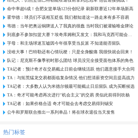
经纪人：仍然坚信巴特勒能在退役前拿到总冠军 他会迎接挑战！
命中率超6成！合肥女篮单场123分创纪录 刷新联赛近12年单场新高
霍华德：球员们不该相互贬低 我们都知道这一路走来有多不容易
韦德：当年把奥运铜牌送人了我真的很蠢 当时我们被灌输唯金牌论
到底参不参加扣篮大赛？埃奇库姆刚又发文：我和马克西可能会参加
字母：和主场球迷互嘘因今年很享受当反派 不知道能否留队
没啥大事！巴特勒还有心情玩梗：只是全身酸痛 我很快就会回来！
队记：尼克斯不像季初时那么团结 球员没完全接受面包体系的角色
TA记者：预计奇才在交易截止日前会继续活跃 他们愿意接手大合同
TA：与拓荒猛龙交易都面临复杂情况 他们想清薪资空间且提高战力
TA记者：大多数人认为米德尔顿最可能截止日后留队 成为买断候选
TA：奇才可能考虑再次进行“机会主义”的交易 类似此前得到吹杨
TA记者：如果价格合适 奇才可能会去考虑交易得到锡安
公牛和罗斯联合推出一系列单品！将在球衣退役当天发售
热门标签