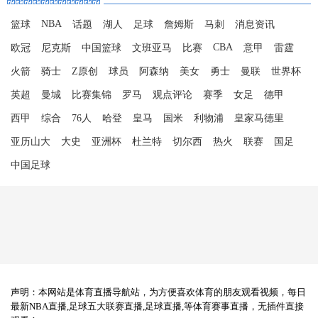
NBA
篮球
话题
湖人
足球
詹姆斯
马刺
消息资讯
CBA
欧冠
尼克斯
中国篮球
文班亚马
比赛
意甲
雷霆
火箭
骑士
Z原创
球员
阿森纳
美女
勇士
曼联
世界杯
英超
曼城
比赛集锦
罗马
观点评论
赛季
女足
德甲
西甲
综合
76人
哈登
皇马
国米
利物浦
皇家马德里
亚历山大
大史
亚洲杯
杜兰特
切尔西
热火
联赛
国足
中国足球
声明：本网站是体育直播导航站，为方便喜欢体育的朋友观看视频，每日
最新NBA直播,足球五大联赛直播,足球直播,等体育赛事直播，无插件直接