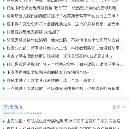
托尼·阿伦谈被詹姆斯粉丝“教育”了，依然坚持自己的篮球判断
詹姆斯这儿媳妇的颜值可还行？布莱斯曾驾车带女友出去兜风！
怪不得布克念念不忘☺️詹娜此前走秀，这个好身材真是一览无余~
张曼源的黑色系穿搭 太性感了
怒吼天尊曾谈对位姚明：他太难防，不对他使点小动作只能当背景板
拉塞尔此前：新秀带粉丝心态上场，科比教我防守，激活我杀手基因
考古？网友晒詹姆斯进球视频：这球是漂亮的012还是走步？
科比退役巡演影响年轻人？拉塞尔曾答：做科比队友比篮球更有意义
下赛季再冲冠文班和马刺的队友们在法国合练~
球风太帅了！欧文具代表性的一球：全场一条龙！
一点就透！大梦此前：科比夺冠后找我拜师，他知道背打有多重要！
篮球新闻
更多 >>
上海队记：李弘权也曾带病吃药 坚持打完了山西和广东的两连客