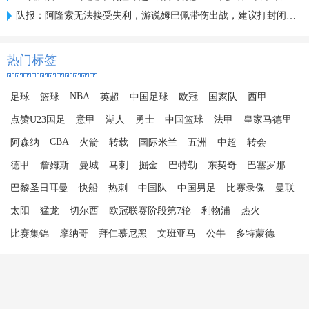
队报：阿隆索无法接受失利，游说姆巴佩带伤出战，建议打封闭被拒
热门标签
NBA
足球
篮球
英超
中国足球
欧冠
国家队
西甲
点赞U23国足
意甲
湖人
勇士
中国篮球
法甲
皇家马德里
CBA
阿森纳
火箭
转载
国际米兰
五洲
中超
转会
德甲
詹姆斯
曼城
马刺
掘金
巴特勒
东契奇
巴塞罗那
巴黎圣日耳曼
快船
热刺
中国队
中国男足
比赛录像
曼联
太阳
猛龙
切尔西
欧冠联赛阶段第7轮
利物浦
热火
比赛集锦
摩纳哥
拜仁慕尼黑
文班亚马
公牛
多特蒙德