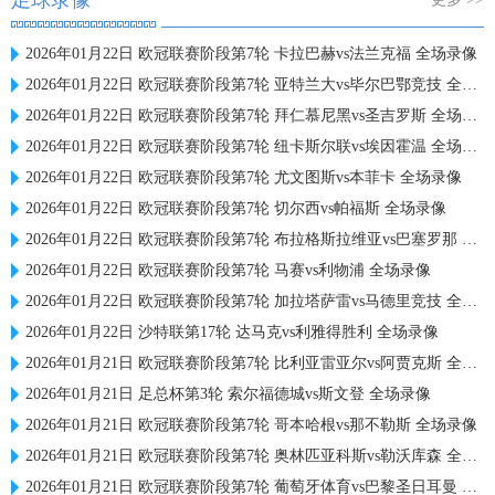
足球录像
2026年01月22日 欧冠联赛阶段第7轮 卡拉巴赫vs法兰克福 全场录像
2026年01月22日 欧冠联赛阶段第7轮 亚特兰大vs毕尔巴鄂竞技 全场录像
2026年01月22日 欧冠联赛阶段第7轮 拜仁慕尼黑vs圣吉罗斯 全场录像
2026年01月22日 欧冠联赛阶段第7轮 纽卡斯尔联vs埃因霍温 全场录像
2026年01月22日 欧冠联赛阶段第7轮 尤文图斯vs本菲卡 全场录像
2026年01月22日 欧冠联赛阶段第7轮 切尔西vs帕福斯 全场录像
2026年01月22日 欧冠联赛阶段第7轮 布拉格斯拉维亚vs巴塞罗那 全场录像
2026年01月22日 欧冠联赛阶段第7轮 马赛vs利物浦 全场录像
2026年01月22日 欧冠联赛阶段第7轮 加拉塔萨雷vs马德里竞技 全场录像
2026年01月22日 沙特联第17轮 达马克vs利雅得胜利 全场录像
2026年01月21日 欧冠联赛阶段第7轮 比利亚雷亚尔vs阿贾克斯 全场录像
2026年01月21日 足总杯第3轮 索尔福德城vs斯文登 全场录像
2026年01月21日 欧冠联赛阶段第7轮 哥本哈根vs那不勒斯 全场录像
2026年01月21日 欧冠联赛阶段第7轮 奥林匹亚科斯vs勒沃库森 全场录像
2026年01月21日 欧冠联赛阶段第7轮 葡萄牙体育vs巴黎圣日耳曼 全场录像