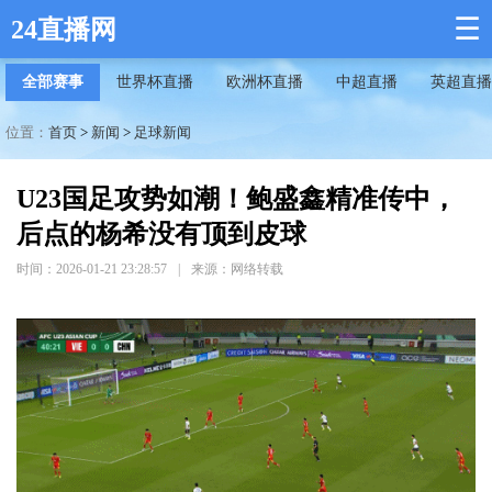
☰
24直播网
全部赛事
世界杯直播
欧洲杯直播
中超直播
英超直播
位置：
首页
>
新闻
>
足球新闻
U23国足攻势如潮！鲍盛鑫精准传中，
后点的杨希没有顶到皮球
时间：2026-01-21 23:28:57
|
来源：网络转载