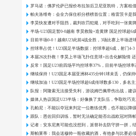
罗马诺：佛罗伦萨已报价布拉加后卫尼亚凯特，方案租借
帕夫洛维奇：会全力保住积分榜榜首位置；格雷茨卡是
李昊快发遭对手阻挡，裁判吹罚犯规，对手吃到一张黄
半场-U23国足暂0-0越南 李昊救险+造黄牌 国足控球超6成
目前半场0-0！越南U23此前4战全胜，3场比赛上半场进
控球率占优！U23国足半场数据：控球率超6成，射门4-3，
本届26次扑救！李昊上半场飞扑任意球+出击化解险情 
反常！国足U23前四场平均控球率37%，目前半场控球率
继续保持！U23国足本届亚洲杯435分钟1球未丢，仍保持
继续加油！U23国足半场控球超6成传球数多130，多名
队报：阿隆索无法接受失利，游说姆巴佩带伤出战，建
媒体人热议国足U23半场：好像换了支队伍，争取吃巧
孔帕尼：不能以夺冠来判定一位教练优秀，也不能以降
跟队：恩佐回归训练，暂时无法确定能否出战欧冠对阵
记者：安东尼奥可能也没想到，派替补去防守拼一拼，
斯帕莱蒂：我会送穆帅一瓶收藏的酒，有他参与比赛必