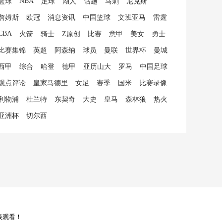
NBA
篮球
足球
湖人
话题
马刺
尼克斯
詹姆斯
欧冠
消息资讯
中国篮球
文班亚马
雷霆
CBA
火箭
骑士
Z原创
比赛
意甲
美女
勇士
比赛集锦
英超
阿森纳
球员
曼联
世界杯
曼城
西甲
综合
哈登
德甲
亚历山大
罗马
中国足球
观点评论
皇家马德里
女足
赛季
国米
比赛录像
利物浦
杜兰特
东契奇
大史
皇马
森林狼
热火
亚洲杯
切尔西
接观看！