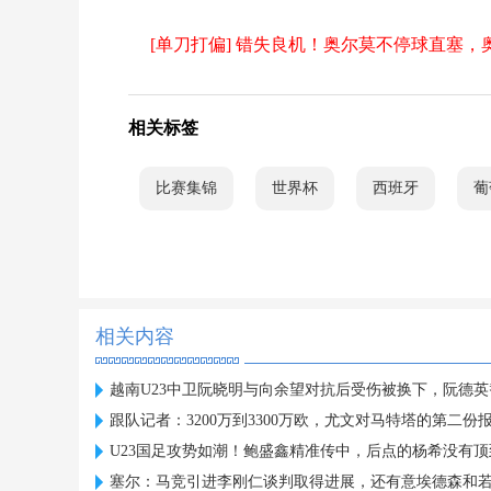
[单刀打偏] 错失良机！奥尔莫不停球直塞
相关标签
比赛集锦
世界杯
西班牙
葡
相关内容
越南U23中卫阮晓明与向余望对抗后受伤被换下，阮德
跟队记者：3200万到3300万欧，尤文对马特塔的第二份
U23国足攻势如潮！鲍盛鑫精准传中，后点的杨希没有顶
塞尔：马竞引进李刚仁谈判取得进展，还有意埃德森和若