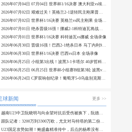
2026年07月04日 07月04日 世界杯1/16决赛 澳大利亚vs埃及 进球视频
2026年07月02日 艰难过关！英格兰2-1逆转民主刚果晋级16强 凯恩双响+绝杀
2026年07月02日 世界杯1/16决赛 英格兰vs民主刚果 全场录像
2026年07月01日 绝杀晋级16强！挪威2-1科特迪瓦将战巴西 哈兰德绝杀努萨世界波
2026年07月01日 世界杯1/16决赛 科特迪瓦vs挪威 全场录像
2026年06月30日 晋级16强！巴西2-1绝杀日本 马丁内利95分钟绝杀卡塞米罗头球破门
2026年06月30日 世界杯1/16决赛 巴西vs日本 全场录像
2026年06月25日 小组第3出线！波黑3-1卡塔尔 40岁哲科造对手乌龙卡塔尔小组出局
2026年06月25日 06月25日 世界杯小组赛B组第3轮 波黑vs卡塔尔 进球视频
2026年06月24日 C罗双响创纪录！葡萄牙5-0乌兹别克斯坦 门德斯任意球建功
足球新闻
更多 >>
越南U23中卫阮晓明与向余望对抗后受伤被换下，阮德英替补登场
跟队记者：3200万到3300万欧，尤文对马特塔的第二份报价仍遭拒绝
U23国足攻势如潮！鲍盛鑫精准传中，后点的杨希没有顶到皮球