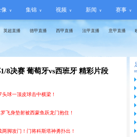
录像
集锦
视频
新闻
赛事
英超直播
德甲直播
西甲直播
法甲直播
意甲直播
界杯1/8决赛 葡萄牙vs西班牙 精彩片段
波罗头球一顶皮球击中横梁！
，C罗飞身垫射被西蒙鱼跃龙门抱住！
连续两脚攻门！门将科斯塔神勇扑出！