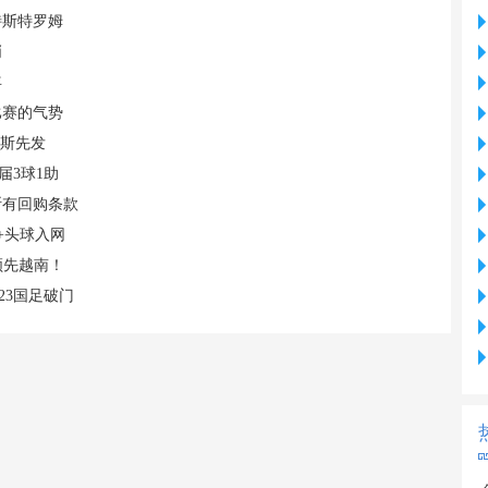
特斯特罗姆
哨
年
比赛的气势
易斯先发
届3球1助
断有回购条款
+头球入网
领先越南！
23国足破门