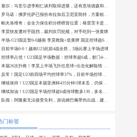
塞尔：马竞引进李刚仁谈判取得进展，还有意埃德森和若昂·戈麦斯
罗马诺：佛罗伦萨已报价布拉加后卫尼亚凯特，方案租借+买断选项
帕夫洛维奇：会全力保住积分榜榜首位置；格雷茨卡是我的支柱
李昊快发遭对手阻挡，裁判吹罚犯规，对手吃到一张黄牌
半场-U23国足暂0-0越南 李昊救险+造黄牌 国足控球超6成+4射0正
目前半场0-0！越南U23此前4战全胜，3场比赛上半场进球
控球率占优！U23国足半场数据：控球率超6成，射门4-3，射正0-2
本届26次扑救！李昊上半场飞扑任意球+出击化解险情 还造对手一黄
反常！国足U23前四场平均控球率37%，目前半场控球率高达64%
继续保持！U23国足本届亚洲杯435分钟1球未丢，仍保持0失球纪录
继续加油！U23国足半场控球超6成传球数多130，多名主力在替补席
队报：阿隆索无法接受失利，游说姆巴佩带伤出战，建议打封闭被拒
热门标签