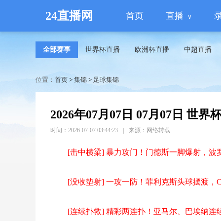
24直播网
首页
直播
全部赛事
世界杯直播
欧洲杯直播
中超直播
位置：
首页
>
集锦
>
足球集锦
2026年07月07日 07月07日 世
时间：2026-07-07 03:44:23
|
来源：网络转载
[击中横梁] 暴力攻门！门德斯一脚爆射，
[没收垫射] 一攻一防！菲利克斯头球摆渡
[连续扑救] 精彩两连扑！亚马尔、巴埃纳