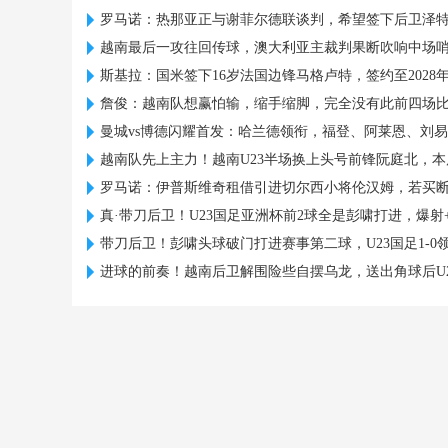
罗马诺：热那亚正与谢菲尔德联谈判，希望签下后卫泽
越南最后一攻往回传球，澳大利亚主裁判果断吹响中场
斯基拉：国米签下16岁法国边锋马格卢特，签约至2028
詹俊：越南队想赢怕输，缩手缩脚，完全没有此前四场
曼城vs博德闪耀首发：哈兰德领衔，福登、阿莱恩、刘
越南队先上主力！越南U23半场换上头号前锋阮庭北，本
罗马诺：伊普斯维奇租借引进切尔西小将伦汉姆，若买
真·带刀后卫！U23国足亚洲杯前2球全是彭啸打进，爆射
带刀后卫！彭啸头球破门打进赛事第二球，U23国足1-0
进球的前奏！越南后卫解围险些自摆乌龙，送出角球后U