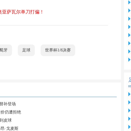
，奥亚萨瓦尔单刀打偏！
萄牙
足球
世界杯1/8决赛
英替补登场
报价仍遭拒绝
到皮球
昂·戈麦斯