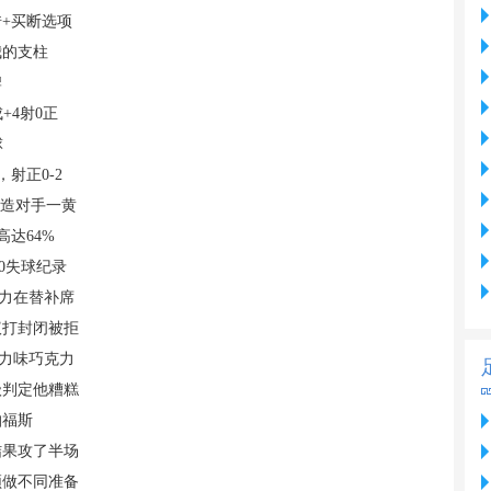
+买断选项
我的支柱
牌
+4射0正
球
射正0-2
还造对手一黄
高达64%
0失球纪录
主力在替补席
议打封闭被拒
克力味巧克力
级判定他糟糕
帕福斯
结果攻了半场
须做不同准备