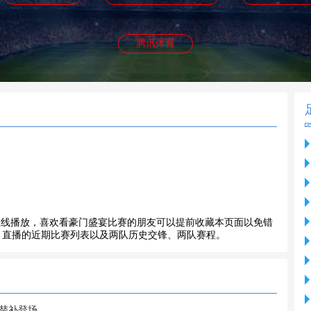
腾讯体育
】直播准时在线播放，喜欢看豪门盛宴比赛的朋友可以提前收藏本页面以免错
、直播的近期比赛列表以及两队历史交锋、两队赛程。
英替补登场