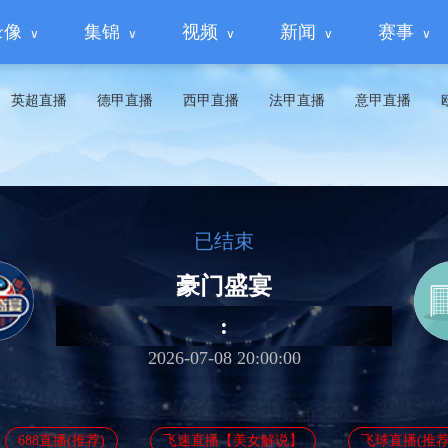
录像
集锦
视频
新闻
赛事
英超直播
德甲直播
西甲直播
法甲直播
意甲直播
已结束
豪门盛宴
:
2026-07-08 20:00:00
688直播(推荐)
飞速直播【美女解说】
飞球直播(推荐