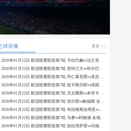
足球录像
更多 >>
2026年01月22日 欧冠联赛阶段第7轮 卡拉巴赫vs法兰克福 全场录像
2026年01月22日 欧冠联赛阶段第7轮 亚特兰大vs毕尔巴鄂竞技 全场录像
2026年01月22日 欧冠联赛阶段第7轮 拜仁慕尼黑vs圣吉罗斯 全场录像
2026年01月22日 欧冠联赛阶段第7轮 纽卡斯尔联vs埃因霍温 全场录像
2026年01月22日 欧冠联赛阶段第7轮 尤文图斯vs本菲卡 全场录像
2026年01月22日 欧冠联赛阶段第7轮 切尔西vs帕福斯 全场录像
2026年01月22日 欧冠联赛阶段第7轮 布拉格斯拉维亚vs巴塞罗那 全场录像
2026年01月22日 欧冠联赛阶段第7轮 马赛vs利物浦 全场录像
2026年01月22日 欧冠联赛阶段第7轮 加拉塔萨雷vs马德里竞技 全场录像