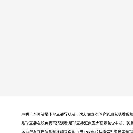
声明：本网站是体育直播导航站，为方便喜欢体育的朋友观看视频，
足球直播在线免费高清观看,足球直播汇集五大联赛包含中超、英
本站所有直播信号和视频录像均由用户收集或从搜索引擎搜索整