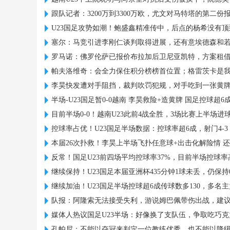
跟队记者：3200万到3300万欧，尤文对马特塔的第二份
U23国足攻势如潮！鲍盛鑫精准传中，后点的杨希没有顶
塞尔：马竞引进李刚仁谈判取得进展，还有意埃德森和若
罗马诺：佛罗伦萨已报价布拉加后卫尼亚凯特，方案租借
帕夫洛维奇：会全力保住积分榜榜首位置；格雷茨卡是
李昊快发遭对手阻挡，裁判吹罚犯规，对手吃到一张黄
半场-U23国足暂0-0越南 李昊救险+造黄牌 国足控球超6成
目前半场0-0！越南U23此前4战全胜，3场比赛上半场进
控球率占优！U23国足半场数据：控球率超6成，射门4-3，
本届26次扑救！李昊上半场飞扑任意球+出击化解险情 
反常！国足U23前四场平均控球率37%，目前半场控球率
继续保持！U23国足本届亚洲杯435分钟1球未丢，仍保持
继续加油！U23国足半场控球超6成传球数多130，多名
队报：阿隆索无法接受失利，游说姆巴佩带伤出战，建
媒体人热议国足U23半场：好像换了支队伍，争取吃巧
孔帕尼：不能以夺冠来判定一位教练优秀，也不能以降