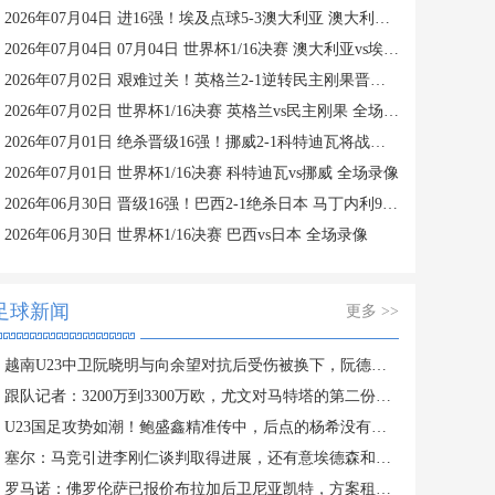
2026年07月04日 进16强！埃及点球5-3澳大利亚 澳大利亚119分钟换门将埃及4罚全中
2026年07月04日 07月04日 世界杯1/16决赛 澳大利亚vs埃及 进球视频
2026年07月02日 艰难过关！英格兰2-1逆转民主刚果晋级16强 凯恩双响+绝杀
2026年07月02日 世界杯1/16决赛 英格兰vs民主刚果 全场录像
2026年07月01日 绝杀晋级16强！挪威2-1科特迪瓦将战巴西 哈兰德绝杀努萨世界波
2026年07月01日 世界杯1/16决赛 科特迪瓦vs挪威 全场录像
2026年06月30日 晋级16强！巴西2-1绝杀日本 马丁内利95分钟绝杀卡塞米罗头球破门
2026年06月30日 世界杯1/16决赛 巴西vs日本 全场录像
足球新闻
更多 >>
越南U23中卫阮晓明与向余望对抗后受伤被换下，阮德英替补登场
跟队记者：3200万到3300万欧，尤文对马特塔的第二份报价仍遭拒绝
U23国足攻势如潮！鲍盛鑫精准传中，后点的杨希没有顶到皮球
塞尔：马竞引进李刚仁谈判取得进展，还有意埃德森和若昂·戈麦斯
罗马诺：佛罗伦萨已报价布拉加后卫尼亚凯特，方案租借+买断选项