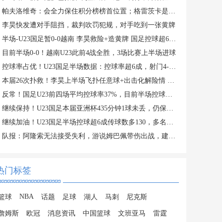
帕夫洛维奇：会全力保住积分榜榜首位置；格雷茨卡是我的支柱
李昊快发遭对手阻挡，裁判吹罚犯规，对手吃到一张黄牌
半场-U23国足暂0-0越南 李昊救险+造黄牌 国足控球超6成+4射0正
目前半场0-0！越南U23此前4战全胜，3场比赛上半场进球
控球率占优！U23国足半场数据：控球率超6成，射门4-3，射正0-2
本届26次扑救！李昊上半场飞扑任意球+出击化解险情 还造对手一黄
反常！国足U23前四场平均控球率37%，目前半场控球率高达64%
继续保持！U23国足本届亚洲杯435分钟1球未丢，仍保持0失球纪录
继续加油！U23国足半场控球超6成传球数多130，多名主力在替补席
队报：阿隆索无法接受失利，游说姆巴佩带伤出战，建议打封闭被拒
热门标签
NBA
篮球
话题
足球
湖人
马刺
尼克斯
詹姆斯
欧冠
消息资讯
中国篮球
文班亚马
雷霆