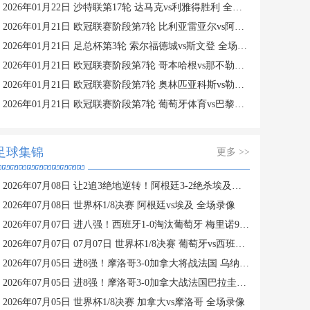
2026年01月22日 沙特联第17轮 达马克vs利雅得胜利 全场录像
2026年01月21日 欧冠联赛阶段第7轮 比利亚雷亚尔vs阿贾克斯 全场录像
2026年01月21日 足总杯第3轮 索尔福德城vs斯文登 全场录像
2026年01月21日 欧冠联赛阶段第7轮 哥本哈根vs那不勒斯 全场录像
2026年01月21日 欧冠联赛阶段第7轮 奥林匹亚科斯vs勒沃库森 全场录像
2026年01月21日 欧冠联赛阶段第7轮 葡萄牙体育vs巴黎圣日耳曼 全场录像
足球集锦
更多 >>
2026年07月08日 让2追3绝地逆转！阿根廷3-2绝杀埃及进8强 梅西传射+失点恩佐绝杀
2026年07月08日 世界杯1/8决赛 阿根廷vs埃及 全场录像
2026年07月07日 进八强！西班牙1-0淘汰葡萄牙 梅里诺91分钟绝杀41岁C罗最后一舞
2026年07月07日 07月07日 世界杯1/8决赛 葡萄牙vs西班牙 精彩片段
2026年07月05日 进8强！摩洛哥3-0加拿大将战法国 乌纳希双响迪亚斯两助
2026年07月05日 进8强！摩洛哥3-0加拿大战法国巴拉圭胜者 乌纳希双响迪亚斯两助
2026年07月05日 世界杯1/8决赛 加拿大vs摩洛哥 全场录像