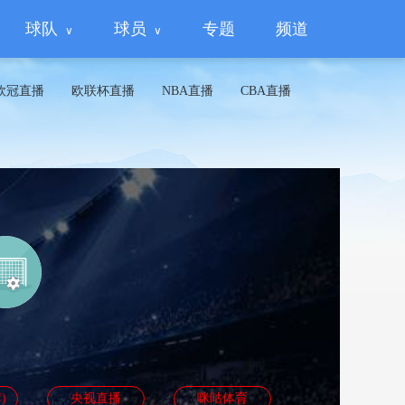
球队
球员
专题
频道
欧冠直播
欧联杯直播
NBA直播
CBA直播
)
央视直播
咪咕体育