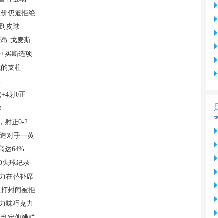
报价仍遭拒绝
到皮球
昂·戈麦斯
+买断选项
我的支柱
牌
+4射0正
球
射正0-2
还造对手一黄
高达64%
0失球纪录
主力在替补席
议打封闭被拒
克力味巧克力
级判定他糟糕