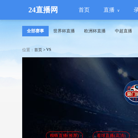
24直播网
首页
直播
全部赛事
世界杯直播
欧洲杯直播
中超直播
VS
位置：
首页
>
蜘蛛直播(推荐)
看球直播(高清)