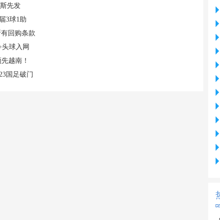
易斯先发
届3球1助
断有回购条款
+头球入网
领先越南！
23国足破门