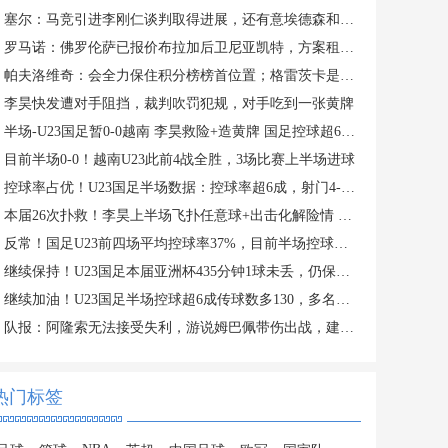
塞尔：马竞引进李刚仁谈判取得进展，还有意埃德森和若昂·戈麦斯
罗马诺：佛罗伦萨已报价布拉加后卫尼亚凯特，方案租借+买断选项
帕夫洛维奇：会全力保住积分榜榜首位置；格雷茨卡是我的支柱
李昊快发遭对手阻挡，裁判吹罚犯规，对手吃到一张黄牌
半场-U23国足暂0-0越南 李昊救险+造黄牌 国足控球超6成+4射0正
目前半场0-0！越南U23此前4战全胜，3场比赛上半场进球
控球率占优！U23国足半场数据：控球率超6成，射门4-3，射正0-2
本届26次扑救！李昊上半场飞扑任意球+出击化解险情 还造对手一黄
反常！国足U23前四场平均控球率37%，目前半场控球率高达64%
继续保持！U23国足本届亚洲杯435分钟1球未丢，仍保持0失球纪录
继续加油！U23国足半场控球超6成传球数多130，多名主力在替补席
队报：阿隆索无法接受失利，游说姆巴佩带伤出战，建议打封闭被拒
热门标签