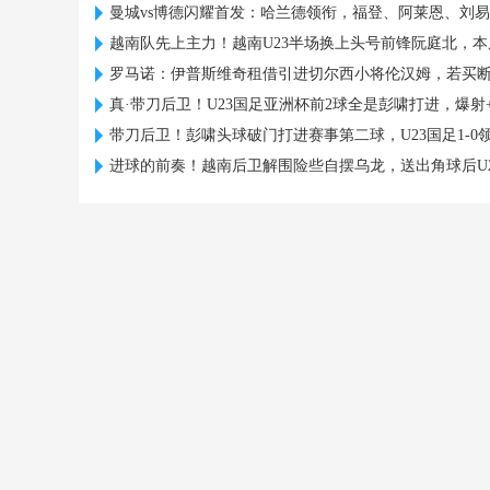
曼城vs博德闪耀首发：哈兰德领衔，福登、阿莱恩、刘
越南队先上主力！越南U23半场换上头号前锋阮庭北，本
罗马诺：伊普斯维奇租借引进切尔西小将伦汉姆，若买
真·带刀后卫！U23国足亚洲杯前2球全是彭啸打进，爆射
带刀后卫！彭啸头球破门打进赛事第二球，U23国足1-0
进球的前奏！越南后卫解围险些自摆乌龙，送出角球后U