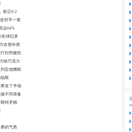
球
射正0-2
还造对手一黄
高达64%
0失球纪录
主力在替补席
议打封闭被拒
克力味巧克力
级判定他糟糕
帕福斯
结果攻了半场
须做不同准备
特斯特罗姆
哨
年
比赛的气势