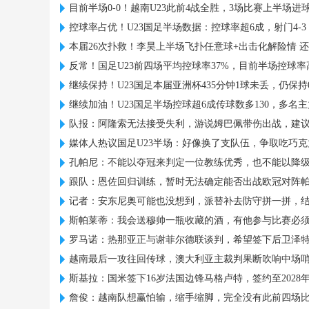
目前半场0-0！越南U23此前4战全胜，3场比赛上半场进
控球率占优！U23国足半场数据：控球率超6成，射门4-3，
本届26次扑救！李昊上半场飞扑任意球+出击化解险情 
反常！国足U23前四场平均控球率37%，目前半场控球率
继续保持！U23国足本届亚洲杯435分钟1球未丢，仍保持
继续加油！U23国足半场控球超6成传球数多130，多名
队报：阿隆索无法接受失利，游说姆巴佩带伤出战，建
媒体人热议国足U23半场：好像换了支队伍，争取吃巧
孔帕尼：不能以夺冠来判定一位教练优秀，也不能以降
跟队：恩佐回归训练，暂时无法确定能否出战欧冠对阵
记者：安东尼奥可能也没想到，派替补去防守拼一拼，
斯帕莱蒂：我会送穆帅一瓶收藏的酒，有他参与比赛必
罗马诺：热那亚正与谢菲尔德联谈判，希望签下后卫泽
越南最后一攻往回传球，澳大利亚主裁判果断吹响中场
斯基拉：国米签下16岁法国边锋马格卢特，签约至2028
詹俊：越南队想赢怕输，缩手缩脚，完全没有此前四场