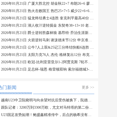
2026年01月21日 广厦大胜北控 胡金秋22+7 布朗26+6 廖三宁9中3
2026年01月21日 热火击败国王 热巴25+7+5 威少22+6+6失误 德罗赞两度引冲突
2026年01月21日 猛龙终结勇士4连胜 奎克利平最高40分 库里16中6 库明加20分
2026年01月21日 湖人收汁逆转掘金 东契奇38+13+10 老詹准三双 穆雷下半场2分
2026年01月21日 爵士逆转胜森林狼 基昂特·乔治生涯新高43分 爱德华兹38+8
2026年01月21日 火箭逆转马刺 谢泼德末节12分 申京准三双&KD18+7 文班21中5
2026年01月21日 公牛7人上双&25记三分终结快船6连胜 哈登25中9 科林斯23分
2026年01月21日 太阳力克76人 杰伦·格林复出12分 布克27分 马克西25中7
2026年01月21日 欧冠-比利亚雷亚尔1-2阿贾克斯 7轮不胜仅积1分列倒数第二
2026年01月21日 足总杯-瑞恩·格雷顿双响 索尔福德城3-2斯文登晋级将战曼城
热门新闻
更多 >>
越南U23中卫阮晓明与向余望对抗后受伤被换下，阮德英替补登场
跟队记者：3200万到3300万欧，尤文对马特塔的第二份报价仍遭拒绝
U23国足攻势如潮！鲍盛鑫精准传中，后点的杨希没有顶到皮球