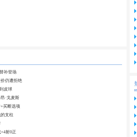
英替补登场
报价仍遭拒绝
到皮球
昂·戈麦斯
+买断选项
我的支柱
牌
+4射0正