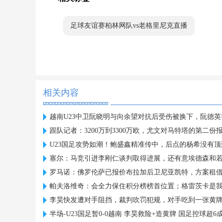
足球友谊赛柏林网队vs老格里尼克直播
相关内容
越南U23中卫阮晓明与向余望对抗后受伤被换下，阮德
跟队记者：3200万到3300万欧，尤文对马特塔的第二份
U23国足攻势如潮！鲍盛鑫精准传中，后点的杨希没有顶
塞尔：马竞引进李刚仁谈判取得进展，还有意埃德森和若
罗马诺：佛罗伦萨已报价布拉加后卫尼亚凯特，方案租借
帕夫洛维奇：会全力保住积分榜榜首位置；格雷茨卡是
李昊快发遭对手阻挡，裁判吹罚犯规，对手吃到一张黄
半场-U23国足暂0-0越南 李昊救险+造黄牌 国足控球超6成