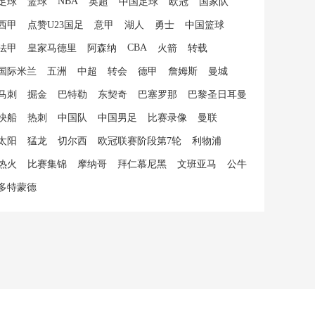
NBA
足球
篮球
英超
中国足球
欧冠
国家队
西甲
点赞U23国足
意甲
湖人
勇士
中国篮球
CBA
法甲
皇家马德里
阿森纳
火箭
转载
国际米兰
五洲
中超
转会
德甲
詹姆斯
曼城
马刺
掘金
巴特勒
东契奇
巴塞罗那
巴黎圣日耳曼
快船
热刺
中国队
中国男足
比赛录像
曼联
太阳
猛龙
切尔西
欧冠联赛阶段第7轮
利物浦
热火
比赛集锦
摩纳哥
拜仁慕尼黑
文班亚马
公牛
多特蒙德