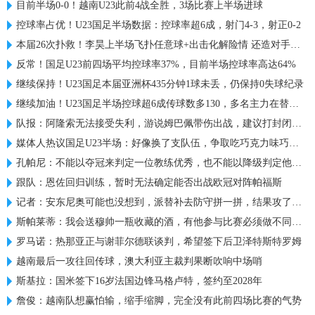
目前半场0-0！越南U23此前4战全胜，3场比赛上半场进球
控球率占优！U23国足半场数据：控球率超6成，射门4-3，射正0-2
本届26次扑救！李昊上半场飞扑任意球+出击化解险情 还造对手一黄
反常！国足U23前四场平均控球率37%，目前半场控球率高达64%
继续保持！U23国足本届亚洲杯435分钟1球未丢，仍保持0失球纪录
继续加油！U23国足半场控球超6成传球数多130，多名主力在替补席
队报：阿隆索无法接受失利，游说姆巴佩带伤出战，建议打封闭被拒
媒体人热议国足U23半场：好像换了支队伍，争取吃巧克力味巧克力
孔帕尼：不能以夺冠来判定一位教练优秀，也不能以降级判定他糟糕
跟队：恩佐回归训练，暂时无法确定能否出战欧冠对阵帕福斯
记者：安东尼奥可能也没想到，派替补去防守拼一拼，结果攻了半场
斯帕莱蒂：我会送穆帅一瓶收藏的酒，有他参与比赛必须做不同准备
罗马诺：热那亚正与谢菲尔德联谈判，希望签下后卫泽特斯特罗姆
越南最后一攻往回传球，澳大利亚主裁判果断吹响中场哨
斯基拉：国米签下16岁法国边锋马格卢特，签约至2028年
詹俊：越南队想赢怕输，缩手缩脚，完全没有此前四场比赛的气势