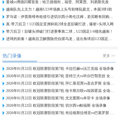
曼城vs博德闪耀首发：哈兰德领衔，福登、阿莱恩、刘易斯先发
越南队先上主力！越南U23半场换上头号前锋阮庭北，本届3球1助
罗马诺：伊普斯维奇租借引进切尔西小将伦汉姆，若买断有回购条款
真·带刀后卫！U23国足亚洲杯前2球全是彭啸打进，爆射+头球入网
带刀后卫！彭啸头球破门打进赛事第二球，U23国足1-0领先越南！
进球的前奏！越南后卫解围险些自摆乌龙，送出角球后U23国足破门
热门录像
更多 >>
2026年01月22日 欧冠联赛阶段第7轮 卡拉巴赫vs法兰克福 全场录像
2026年01月22日 欧冠联赛阶段第7轮 亚特兰大vs毕尔巴鄂竞技 全场录像
2026年01月22日 欧冠联赛阶段第7轮 拜仁慕尼黑vs圣吉罗斯 全场录像
2026年01月22日 欧冠联赛阶段第7轮 纽卡斯尔联vs埃因霍温 全场录像
2026年01月22日 欧冠联赛阶段第7轮 尤文图斯vs本菲卡 全场录像
2026年01月22日 欧冠联赛阶段第7轮 切尔西vs帕福斯 全场录像
2026年01月22日 欧冠联赛阶段第7轮 布拉格斯拉维亚vs巴塞罗那 全场录像