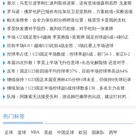
塞尔：马竞引进李刚仁谈判取得进展，还有意埃德森和若昂·戈麦斯
罗马诺：佛罗伦萨已报价布拉加后卫尼亚凯特，方案租借+买断选项
帕夫洛维奇：会全力保住积分榜榜首位置；格雷茨卡是我的支柱
李昊快发遭对手阻挡，裁判吹罚犯规，对手吃到一张黄牌
半场-U23国足暂0-0越南 李昊救险+造黄牌 国足控球超6成+4射0正
目前半场0-0！越南U23此前4战全胜，3场比赛上半场进球
控球率占优！U23国足半场数据：控球率超6成，射门4-3，射正0-2
本届26次扑救！李昊上半场飞扑任意球+出击化解险情 还造对手一黄
反常！国足U23前四场平均控球率37%，目前半场控球率高达64%
继续保持！U23国足本届亚洲杯435分钟1球未丢，仍保持0失球纪录
继续加油！U23国足半场控球超6成传球数多130，多名主力在替补席
队报：阿隆索无法接受失利，游说姆巴佩带伤出战，建议打封闭被拒
热门标签
NBA
足球
篮球
英超
中国足球
欧冠
国家队
西甲