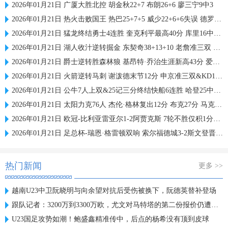
2026年01月21日 广厦大胜北控 胡金秋22+7 布朗26+6 廖三宁9中3
2026年01月21日 热火击败国王 热巴25+7+5 威少22+6+6失误 德罗赞两度引冲突
2026年01月21日 猛龙终结勇士4连胜 奎克利平最高40分 库里16中6 库明加20分
2026年01月21日 湖人收汁逆转掘金 东契奇38+13+10 老詹准三双 穆雷下半场2分
2026年01月21日 爵士逆转胜森林狼 基昂特·乔治生涯新高43分 爱德华兹38+8
2026年01月21日 火箭逆转马刺 谢泼德末节12分 申京准三双&KD18+7 文班21中5
2026年01月21日 公牛7人上双&25记三分终结快船6连胜 哈登25中9 科林斯23分
2026年01月21日 太阳力克76人 杰伦·格林复出12分 布克27分 马克西25中7
2026年01月21日 欧冠-比利亚雷亚尔1-2阿贾克斯 7轮不胜仅积1分列倒数第二
2026年01月21日 足总杯-瑞恩·格雷顿双响 索尔福德城3-2斯文登晋级将战曼城
热门新闻
更多 >>
越南U23中卫阮晓明与向余望对抗后受伤被换下，阮德英替补登场
跟队记者：3200万到3300万欧，尤文对马特塔的第二份报价仍遭拒绝
U23国足攻势如潮！鲍盛鑫精准传中，后点的杨希没有顶到皮球