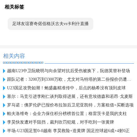
相关标签
足球友谊赛奇偌佰格沃古夫vs卡利什直播
相关内容
越南U23中卫阮晓明与向余望对抗后受伤被换下，阮德英替补登场
跟队记者：3200万到3300万欧，尤文对马特塔的第二份报价仍遭拒绝
U23国足攻势如潮！鲍盛鑫精准传中，后点的杨希没有顶到皮球
塞尔：马竞引进李刚仁谈判取得进展，还有意埃德森和若昂·戈麦斯
罗马诺：佛罗伦萨已报价布拉加后卫尼亚凯特，方案租借+买断选项
帕夫洛维奇：会全力保住积分榜榜首位置；格雷茨卡是我的支柱
李昊快发遭对手阻挡，裁判吹罚犯规，对手吃到一张黄牌
半场-U23国足暂0-0越南 李昊救险+造黄牌 国足控球超6成+4射0正