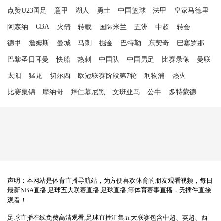
点赞U23国足
意甲
湖人
勇士
中国篮球
法甲
皇家马德里
CBA
阿森纳
火箭
转载
国际米兰
五洲
中超
转会
德甲
詹姆斯
曼城
马刺
掘金
巴特勒
东契奇
巴塞罗那
巴黎圣日耳曼
快船
热刺
中国队
中国男足
比赛录像
曼联
太阳
猛龙
切尔西
欧冠联赛阶段第7轮
利物浦
热火
比赛集锦
摩纳哥
拜仁慕尼黑
文班亚马
公牛
多特蒙德
声明：本网站是体育直播导航站，为方便喜欢体育的朋友观看视频，每日
最新NBA直播,足球五大联赛直播,足球直播,等体育赛事直播，无插件直接
观看！
足球直播在线免费高清观看,足球直播汇集五大联赛包含中超、英超、西