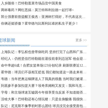
入乡随俗！巴特勒逛菜市场品尝中国美食
两杯毒药？网红恶搞：莫兰特和利拉德一起打球~
郭士强赛前曾提醒王俊杰：亚洲杯打得好，不代表这次能发挥高水平
你俩还挺骄傲？霍华德与比斯利比谁的私生子更少！
篮球新闻
更多 >>
上海队记：李弘权也曾带病吃药 坚持打完了山西和广东的两连客
经纪人：仍然坚信巴特勒能在退役前拿到总冠军 他会迎接挑战！
命中率超6成！合肥女篮单场123分创纪录 刷新联赛近12年单场新高
霍华德：球员们不该相互贬低 我们都知道这一路走来有多不容易
韦德：当年把奥运铜牌送人了我真的很蠢 当时我们被灌输唯金牌论
到底参不参加扣篮大赛？埃奇库姆刚又发文：我和马克西可能会参加
字母：和主场球迷互嘘因今年很享受当反派 不知道能否留队
没啥大事！巴特勒还有心情玩梗：只是全身酸痛 我很快就会回来！
队记：尼克斯不像季初时那么团结 球员没完全接受面包体系的角色