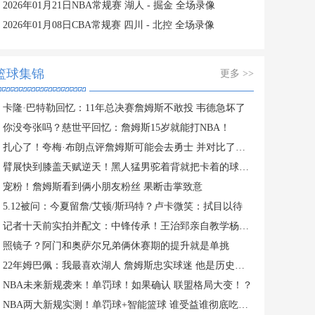
2026年01月21日NBA常规赛 湖人 - 掘金 全场录像
2026年01月08日CBA常规赛 四川 - 北控 全场录像
篮球集锦
更多 >>
卡隆·巴特勒回忆：11年总决赛詹姆斯不敢投 韦德急坏了
你没夸张吗？慈世平回忆：詹姆斯15岁就能打NBA！
扎心了！夸梅·布朗点评詹姆斯可能会去勇士 并对比了乔丹科比
臂展快到膝盖天赋逆天！黑人猛男驼着背就把卡着的球取了下来
宠粉！詹姆斯看到俩小朋友粉丝 果断击掌致意
5.12被问：今夏留詹/艾顿/斯玛特？卢卡微笑：拭目以待
记者十天前实拍并配文：中锋传承！王治郅亲自教学杨瀚森
照镜子？阿门和奥萨尔兄弟俩休赛期的提升就是单挑
22年姆巴佩：我最喜欢湖人 詹姆斯忠实球迷 他是历史最佳之一
NBA未来新规袭来！单罚球！如果确认 联盟格局大变！？
NBA两大新规实测！单罚球+智能篮球 谁受益谁彻底吃亏？