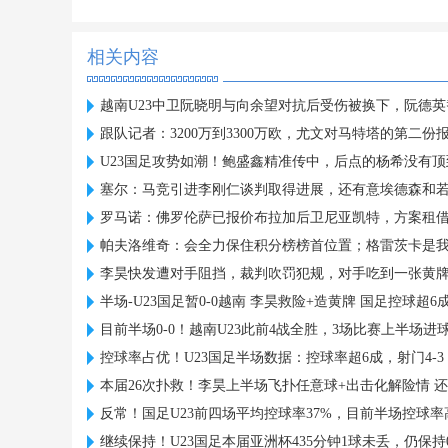
相关内容
越南U23中卫阮晓明与向余望对抗后受伤被换下，阮德
跟队记者：3200万到3300万欧，尤文对马特塔的第二份
U23国足攻势如潮！鲍盛鑫精准传中，后点的杨希没有顶
塞尔：马竞引进李刚仁谈判取得进展，还有意埃德森和若
罗马诺：佛罗伦萨已报价布拉加后卫尼亚凯特，方案租借
帕夫洛维奇：会全力保住积分榜榜首位置；格雷茨卡是
李昊快发遭对手阻挡，裁判吹罚犯规，对手吃到一张黄
半场-U23国足暂0-0越南 李昊救险+造黄牌 国足控球超6成
目前半场0-0！越南U23此前4战全胜，3场比赛上半场进
控球率占优！U23国足半场数据：控球率超6成，射门4-3，
本届26次扑救！李昊上半场飞扑任意球+出击化解险情 
反常！国足U23前四场平均控球率37%，目前半场控球率
继续保持！U23国足本届亚洲杯435分钟1球未丢，仍保持