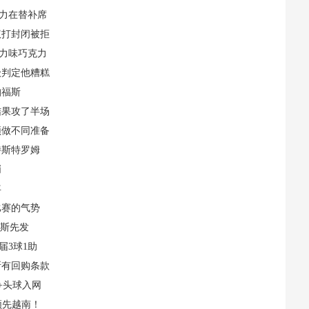
主力在替补席
议打封闭被拒
克力味巧克力
级判定他糟糕
帕福斯
结果攻了半场
须做不同准备
特斯特罗姆
哨
年
比赛的气势
易斯先发
届3球1助
断有回购条款
+头球入网
领先越南！