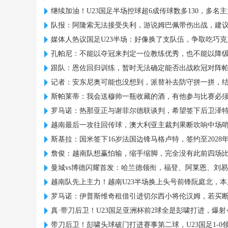
继续加油！U23国足半场控球超6成传球数多130，多名
队报：阿隆索无法接受失利，游说姆巴佩带伤出战，建
媒体人热议国足U23半场：好像换了支队伍，争取吃巧
孔帕尼：不能以夺冠来判定一位教练优秀，也不能以降
跟队：恩佐回归训练，暂时无法确定能否出战欧冠对阵
记者：安东尼奥可能也没想到，派替补去防守拼一拼，
斯帕莱蒂：我会送穆帅一瓶收藏的酒，有他参与比赛必
罗马诺：热那亚正与谢菲尔德联谈判，希望签下后卫泽
越南最后一攻往回传球，澳大利亚主裁判果断吹响中场
斯基拉：国米签下16岁法国边锋马格卢特，签约至2028
詹俊：越南队想赢怕输，缩手缩脚，完全没有此前四场
曼城vs博德闪耀首发：哈兰德领衔，福登、阿莱恩、刘
越南队先上主力！越南U23半场换上头号前锋阮庭北，本
罗马诺：伊普斯维奇租借引进切尔西小将伦汉姆，若买
真·带刀后卫！U23国足亚洲杯前2球全是彭啸打进，爆射
带刀后卫！彭啸头球破门打进赛事第二球，U23国足1-0