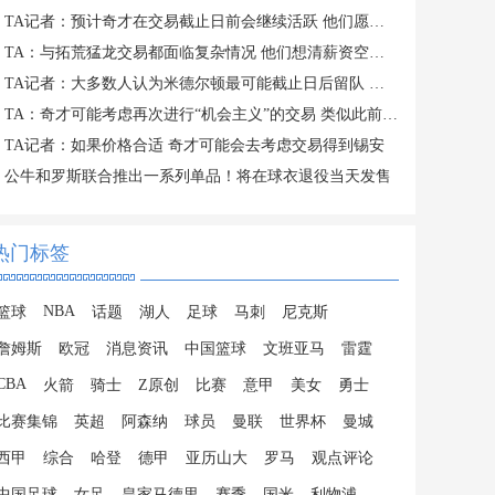
TA记者：预计奇才在交易截止日前会继续活跃 他们愿意接手大合同
TA：与拓荒猛龙交易都面临复杂情况 他们想清薪资空间且提高战力
TA记者：大多数人认为米德尔顿最可能截止日后留队 成为买断候选
TA：奇才可能考虑再次进行“机会主义”的交易 类似此前得到吹杨
TA记者：如果价格合适 奇才可能会去考虑交易得到锡安
公牛和罗斯联合推出一系列单品！将在球衣退役当天发售
热门标签
NBA
篮球
话题
湖人
足球
马刺
尼克斯
詹姆斯
欧冠
消息资讯
中国篮球
文班亚马
雷霆
CBA
火箭
骑士
Z原创
比赛
意甲
美女
勇士
比赛集锦
英超
阿森纳
球员
曼联
世界杯
曼城
西甲
综合
哈登
德甲
亚历山大
罗马
观点评论
中国足球
女足
皇家马德里
赛季
国米
利物浦