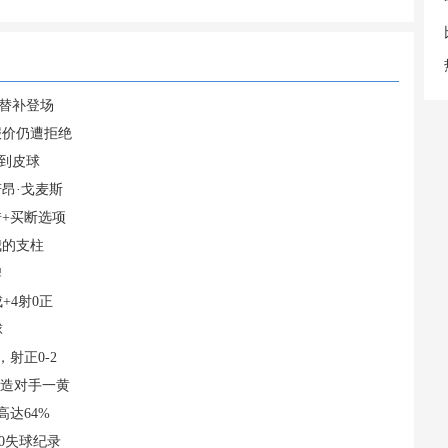
英替补登场
报价仍遭拒绝
到皮球
昂·戈麦斯
+买断选项
我的支柱
牌
+4射0正
球
射正0-2
还造对手一黄
高达64%
0失球纪录