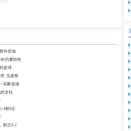
英替补登场
报价仍遭拒绝
到皮球
昂·戈麦斯
+买断选项
我的支柱
牌
+4射0正
球
射正0-2