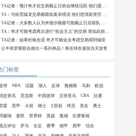
TA记者：预计奇才在交易截止日前会继续活跃 他们愿意接手大合同
TA：与拓荒猛龙交易都面临复杂情况 他们想清薪资空间且提高战力
TA记者：大多数人认为米德尔顿最可能截止日后留队 成为买断候选
TA：奇才可能考虑再次进行“机会主义”的交易 类似此前得到吹杨
TA记者：如果价格合适 奇才可能会去考虑交易得到锡安
公牛和罗斯联合推出一系列单品！将在球衣退役当天发售
热门标签
NBA
篮球
话题
湖人
足球
詹姆斯
马刺
欧冠
CBA
消息资讯
尼克斯
中国篮球
文班亚马
比赛
雷霆
意甲
火箭
骑士
Z原创
球员
美女
勇士
阿森纳
曼联
世界杯
英超
曼城
比赛集锦
观点评论
罗马
女足
赛季
德甲
西甲
综合
哈登
76人
国米
皇马
利物浦
皇家马德里