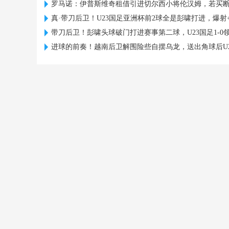
罗马诺：伊普斯维奇租借引进切尔西小将伦汉姆，若买
真·带刀后卫！U23国足亚洲杯前2球全是彭啸打进，爆射
带刀后卫！彭啸头球破门打进赛事第二球，U23国足1-0
进球的前奏！越南后卫解围险些自摆乌龙，送出角球后U