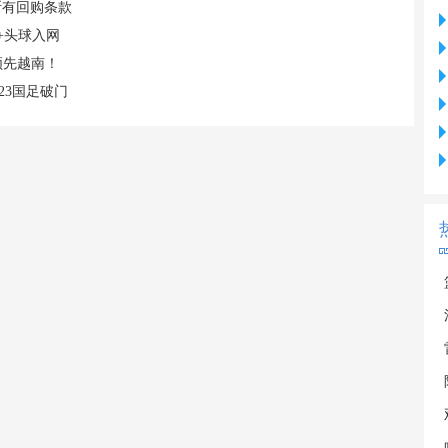
断有回购条款
+头球入网
领先越南！
23国足破门