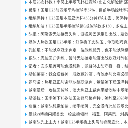
本届26次扑救！李昊上半场飞扑任意球+出击化解险情 
反常！国足U23前四场平均控球率37%，目前半场控球率
继续保持！U23国足本届亚洲杯435分钟1球未丢，仍保持
继续加油！U23国足半场控球超6成传球数多130，多名
队报：阿隆索无法接受失利，游说姆巴佩带伤出战，建
媒体人热议国足U23半场：好像换了支队伍，争取吃巧
孔帕尼：不能以夺冠来判定一位教练优秀，也不能以降
跟队：恩佐回归训练，暂时无法确定能否出战欧冠对阵
记者：安东尼奥可能也没想到，派替补去防守拼一拼，
斯帕莱蒂：我会送穆帅一瓶收藏的酒，有他参与比赛必
罗马诺：热那亚正与谢菲尔德联谈判，希望签下后卫泽
越南最后一攻往回传球，澳大利亚主裁判果断吹响中场
斯基拉：国米签下16岁法国边锋马格卢特，签约至2028
詹俊：越南队想赢怕输，缩手缩脚，完全没有此前四场
曼城vs博德闪耀首发：哈兰德领衔，福登、阿莱恩、刘
越南队先上主力！越南U23半场换上头号前锋阮庭北，本