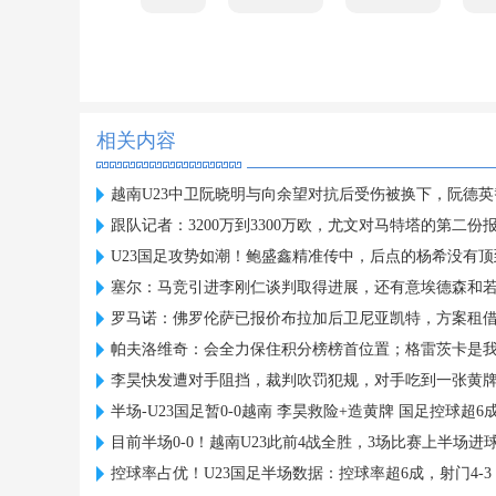
相关内容
越南U23中卫阮晓明与向余望对抗后受伤被换下，阮德
跟队记者：3200万到3300万欧，尤文对马特塔的第二份
U23国足攻势如潮！鲍盛鑫精准传中，后点的杨希没有顶
塞尔：马竞引进李刚仁谈判取得进展，还有意埃德森和若
罗马诺：佛罗伦萨已报价布拉加后卫尼亚凯特，方案租借
帕夫洛维奇：会全力保住积分榜榜首位置；格雷茨卡是
李昊快发遭对手阻挡，裁判吹罚犯规，对手吃到一张黄
半场-U23国足暂0-0越南 李昊救险+造黄牌 国足控球超6成
目前半场0-0！越南U23此前4战全胜，3场比赛上半场进
控球率占优！U23国足半场数据：控球率超6成，射门4-3，