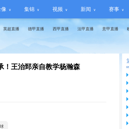
录像
集锦
视频
新闻
赛事
英超直播
德甲直播
西甲直播
法甲直播
意甲直播
承！王治郅亲自教学杨瀚森
球