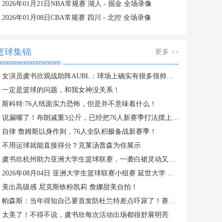
2026年01月21日NBA常规赛 湖人 - 掘金 全场录像
2026年01月08日CBA常规赛 四川 - 北控 全场录像
篮球集锦
更多 >>
女演员虞书欣观战助阵AUBL：球场上确实有很多很帅的同学
一定是篮球的问题，和我女神没关系！
斯科特:76人纸面实力恐怖，但是并不意味着什么！
说漏嘴了！布朗减重3公斤，已经把76人新赛季打法摆上台面！
自律 詹姆斯以身作则，76人全队积极备战新赛季！
不用运球就能直接得分？克莱汤普森为你展示
虞书欣杭州助力亚洲大学生篮球联赛，一袭白裙灵动又可爱
2026年08月04日 亚洲大学生篮球联赛小组赛 延世大学 VS 北京大学 全场录像
美出高级感 尼克斯铁粉凯莉.詹娜甜美自拍！
帕森斯：当年得知自己要首发防杜兰特差点吓尿了！赛后被他夸防得好给了我自信
太美了！不得不说，虞书欣每次活动出场都很舒展明亮