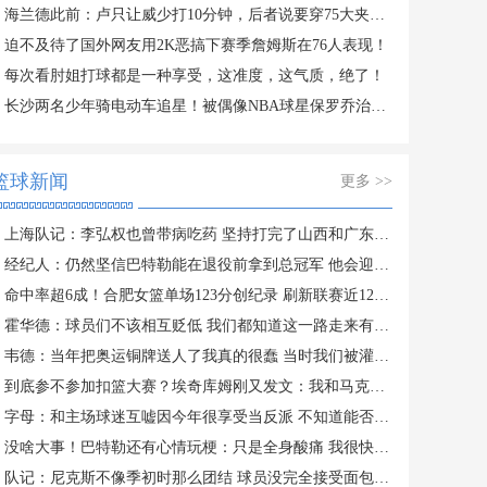
海兰德此前：卢只让威少打10分钟，后者说要穿75大夹克给他看
迫不及待了国外网友用2K恶搞下赛季詹姆斯在76人表现！
每次看肘姐打球都是一种享受，这准度，这气质，绝了！
长沙两名少年骑电动车追星！被偶像NBA球星保罗乔治录制视频寻人
篮球新闻
更多 >>
上海队记：李弘权也曾带病吃药 坚持打完了山西和广东的两连客
经纪人：仍然坚信巴特勒能在退役前拿到总冠军 他会迎接挑战！
命中率超6成！合肥女篮单场123分创纪录 刷新联赛近12年单场新高
霍华德：球员们不该相互贬低 我们都知道这一路走来有多不容易
韦德：当年把奥运铜牌送人了我真的很蠢 当时我们被灌输唯金牌论
到底参不参加扣篮大赛？埃奇库姆刚又发文：我和马克西可能会参加
字母：和主场球迷互嘘因今年很享受当反派 不知道能否留队
没啥大事！巴特勒还有心情玩梗：只是全身酸痛 我很快就会回来！
队记：尼克斯不像季初时那么团结 球员没完全接受面包体系的角色