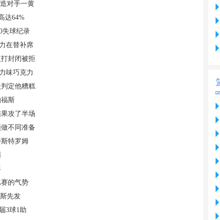
还造对手一黄
高达64%
0失球纪录
主力在替补席
议打封闭被拒
克力味巧克力
级判定他糟糕
帕福斯
结果攻了半场
须做不同准备
特斯特罗姆
哨
年
比赛的气势
易斯先发
届3球1助