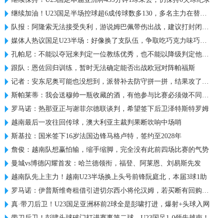
继续加油！U23国足半场控球超6成传球数多130，多名主力在替补席
队报：阿隆索无法接受失利，游说姆巴佩带伤出战，建议打封闭被拒
媒体人热议国足U23半场：好像换了支队伍，争取吃巧克力味巧克力
孔帕尼：不能以夺冠来判定一位教练优秀，也不能以降级判定他糟糕
跟队：恩佐回归训练，暂时无法确定能否出战欧冠对阵帕福斯
记者：安东尼奥可能也没想到，派替补去防守拼一拼，结果攻了半场
斯帕莱蒂：我会送穆帅一瓶收藏的酒，有他参与比赛必须做不同准备
罗马诺：热那亚正与谢菲尔德联谈判，希望签下后卫泽特斯特罗姆
越南最后一攻往回传球，澳大利亚主裁判果断吹响中场哨
斯基拉：国米签下16岁法国边锋马格卢特，签约至2028年
詹俊：越南队想赢怕输，缩手缩脚，完全没有此前四场比赛的气势
曼城vs博德闪耀首发：哈兰德领衔，福登、阿莱恩、刘易斯先发
越南队先上主力！越南U23半场换上头号前锋阮庭北，本届3球1助
罗马诺：伊普斯维奇租借引进切尔西小将伦汉姆，若买断有回购条款
真·带刀后卫！U23国足亚洲杯前2球全是彭啸打进，爆射+头球入网
带刀后卫！彭啸头球破门打进赛事第二球，U23国足1-0领先越南！