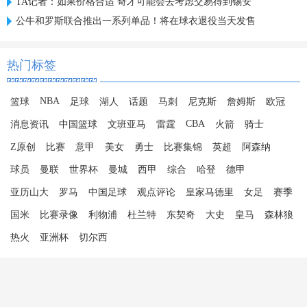
TA记者：如果价格合适 奇才可能会去考虑交易得到锡安
公牛和罗斯联合推出一系列单品！将在球衣退役当天发售
热门标签
NBA
篮球
足球
湖人
话题
马刺
尼克斯
詹姆斯
欧冠
CBA
消息资讯
中国篮球
文班亚马
雷霆
火箭
骑士
Z原创
比赛
意甲
美女
勇士
比赛集锦
英超
阿森纳
球员
曼联
世界杯
曼城
西甲
综合
哈登
德甲
亚历山大
罗马
中国足球
观点评论
皇家马德里
女足
赛季
国米
比赛录像
利物浦
杜兰特
东契奇
大史
皇马
森林狼
热火
亚洲杯
切尔西