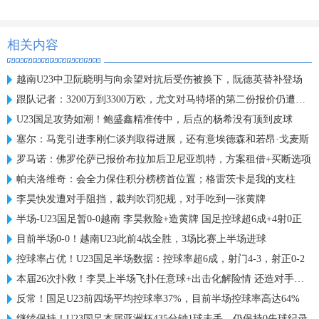
相关内容
越南U23中卫阮晓明与向余望对抗后受伤被换下，阮德英替补登场
跟队记者：3200万到3300万欧，尤文对马特塔的第二份报价仍遭拒绝
U23国足攻势如潮！鲍盛鑫精准传中，后点的杨希没有顶到皮球
塞尔：马竞引进李刚仁谈判取得进展，还有意埃德森和若昂·戈麦斯
罗马诺：佛罗伦萨已报价布拉加后卫尼亚凯特，方案租借+买断选项
帕夫洛维奇：会全力保住积分榜榜首位置；格雷茨卡是我的支柱
李昊快发遭对手阻挡，裁判吹罚犯规，对手吃到一张黄牌
半场-U23国足暂0-0越南 李昊救险+造黄牌 国足控球超6成+4射0正
目前半场0-0！越南U23此前4战全胜，3场比赛上半场进球
控球率占优！U23国足半场数据：控球率超6成，射门4-3，射正0-2
本届26次扑救！李昊上半场飞扑任意球+出击化解险情 还造对手一黄
反常！国足U23前四场平均控球率37%，目前半场控球率高达64%
继续保持！U23国足本届亚洲杯435分钟1球未丢，仍保持0失球纪录