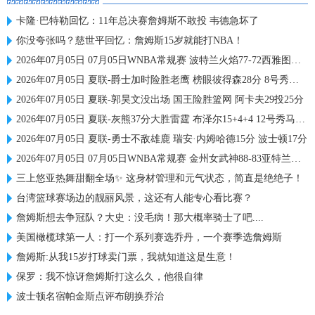
卡隆·巴特勒回忆：11年总决赛詹姆斯不敢投 韦德急坏了
你没夸张吗？慈世平回忆：詹姆斯15岁就能打NBA！
2026年07月05日 07月05日WNBA常规赛 波特兰火焰77-72西雅图风暴 全场集锦
2026年07月05日 夏联-爵士加时险胜老鹰 榜眼彼得森28分 8号秀弗莱明斯16中4
2026年07月05日 夏联-郭昊文没出场 国王险胜篮网 阿卡夫29投25分
2026年07月05日 夏联-灰熊37分大胜雷霆 布泽尔15+4+4 12号秀马拉10分4助2帽
2026年07月05日 夏联-勇士不敌雄鹿 瑞安·内姆哈德15分 波士顿17分
2026年07月05日 07月05日WNBA常规赛 金州女武神88-83亚特兰大梦想 全场集锦
三上悠亚热舞甜翻全场✨ 这身材管理和元气状态，简直是绝绝子！
台湾篮球赛场边的靓丽风景，这还有人能专心看比赛？
詹姆斯想去争冠队？大史：没毛病！那大概率骑士了吧....
美国橄榄球第一人：打一个系列赛选乔丹，一个赛季选詹姆斯
詹姆斯:从我15岁打球卖门票，我就知道这是生意！
保罗：我不惊讶詹姆斯打这么久，他很自律
波士顿名宿帕金斯点评布朗换乔治