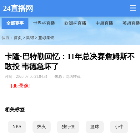
☰
24直播网
全部赛事
世界杯直播
欧洲杯直播
中超直播
英超直播
位置：
首页
>
集锦
>
篮球集锦
卡隆·巴特勒回忆：11年总决赛詹姆斯不
敢投 韦德急坏了
时间：2026-07-05 21:04:31
|
来源：网络转载
[db:录像]
相关标签
NBA
热火
独行侠
篮球
小牛