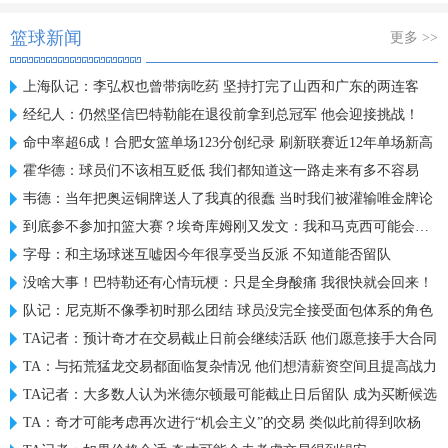
篮球新闻
更多 >>
上海队记：李弘权也曾带病吃药 坚持打完了山西和广东的两连客
经纪人：仍然坚信巴特勒能在退役前拿到总冠军 他会迎接挑战！
命中率超6成！合肥女篮单场123分创纪录 刷新联赛近12年单场新高
霍华德：球员们不该相互贬低 我们都知道这一路走来有多不容易
韦德：当年把奥运铜牌送人了我真的很蠢 当时我们被灌输唯金牌论
到底参不参加扣篮大赛？埃奇库姆刚又发文：我和马克西可能会参加
字母：和主场球迷互嘘因今年很享受当反派 不知道能否留队
没啥大事！巴特勒还有心情玩梗：只是全身酸痛 我很快就会回来！
队记：尼克斯不像季初时那么团结 球员没完全接受面包体系的角色
TA记者：预计奇才在交易截止日前会继续活跃 他们愿意接手大合同
TA：与拓荒猛龙交易都面临复杂情况 他们想清薪资空间且提高战力
TA记者：大多数人认为米德尔顿最可能截止日后留队 成为买断候选
TA：奇才可能考虑再次进行“机会主义”的交易 类似此前得到吹杨